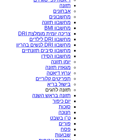
תזונה
אבחונים
מחשבונים
מחשבון תזונה
מחשבון BMI
צריכה יומית מומלצת DRI
מחשבון DRI לילדים
מחשבון DRI לנשים בהריון
מחשבון סיבים תזונתיים
מחשבון הסידן
יומן תזונה
מגאזין תזונה
ערוץ דיאטה
תפריטים קלוריים
בישול בריא
תזונה לחגים
תזונה בראש השנה
יום כיפור
סוכות
חנוכה
ט"ו בשבט
פורים
פסח
שבועות