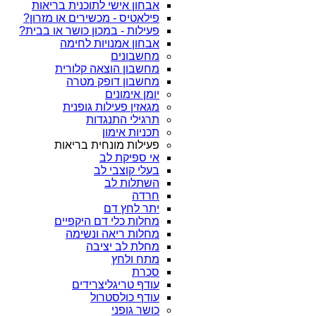
אבחון אישי לתוכנית בריאות
פילאטיס - מכשירים או מזרון?
פעילות - במכון כושר או בבית?
אבחון אמנויות לחימה
מחשבונים
מחשבון הוצאה קלורית
מחשבון דופק מטרה
יומן אימונים
מגאזין פעילות גופנית
תרגילי התנגדות
תכניות אימון
פעילות מונחית בריאות
אי ספיקת לב
בעלי קוצבי לב
השתלות לב
חרדה
יתר לחץ דם
מחלות כלי דם היקפיים
מחלות ריאה ונשימה
מחלת לב יציבה
מתח ולחץ
סכרת
עודף טריגליצרידים
עודף כולסטרול
כושר גופני