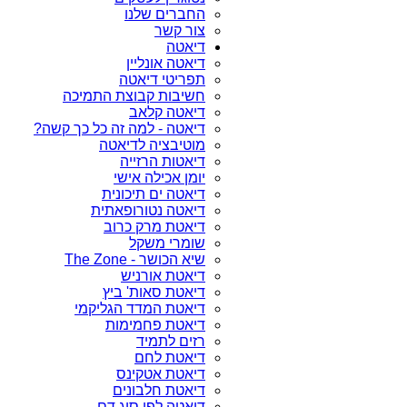
החברים שלנו
צור קשר
דיאטה
דיאטה אונליין
תפריטי דיאטה
חשיבות קבוצת התמיכה
דיאטה קלאב
דיאטה - למה זה כל כך קשה?
מוטיבציה לדיאטה
דיאטות הרזייה
יומן אכילה אישי
דיאטה ים תיכונית
דיאטה נטורופאתית
דיאטת מרק כרוב
שומרי משקל
שיא הכושר - The Zone
דיאטת אורניש
דיאטת סאות' ביץ
דיאטת המדד הגליקמי
דיאטת פחמימות
רזים לתמיד
דיאטת לחם
דיאטת אטקינס
דיאטת חלבונים
דיאטה לפי סוג דם