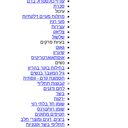
עודף כולסטרול בדם
סכרת
עיכול
מחלות מעיים דלקתיות
מעי רגיז
עצירות
צליאק
שלשול
בעיות פרקים
גאוט
שיגרון
אוסתאוארטריטיס
נשים
בחילות בוקר בהריון
גיל המעבר בנשים
תסמונת קדם - ווסתית
קבוצות תחליף
לחם ודגנים
בשר
ירקות
שומן חד בלתי רווי
שומן רווי/טרנס
חטיפים מתוקים
ביצים, דגים ומוצרי חלב
תחליפי בשר וקטניות