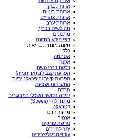
אינדקס ארוחות
ארוחת בוקר
ארוחת ביניים
ארוחת צהריים
ארוחת ערב
מה לשים בכריך
מתכונים
דפי מידע בתזונה
תזונה מונחית בריאות
כללי
אסתמה
אקנה
דלקת דרכי השתן
הפרעת קצב לב (אריתמיה)
הפרעת קשב והיפראקטיביות
התקררות ושפעת
חרדה
ירידה בכושר השכלי במבוגרים
מתח ולחץ (Strees)
קטראקט
מחזור הדם
אנמיה
טרשת עורקים
יתר לחץ דם
עודף טריגליצרידים