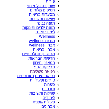
פירות
שומן רב בלתי רווי
חטיפים מלוחים
מסעדות בריאות
שאלות ותשובות
תזונה נבונה
תזונת ילדים ותינוקות
לימודי תזונה
Wellness
מה זה wellness
אבחון wellness
אבחון בריאות
מחשבון תוחלת חיים
חדשות הבריאות
המאגזין הירוק
תחזוקת הגוף
רפואה משלימה
רפואה סינית
נטורופתיה
טיולים ופעילויות
ספרות
נטו חיות
שאלות ותשובות
לימודים
פעילות גופנית
אבחונים