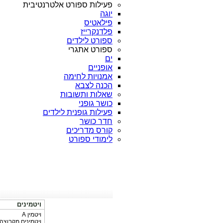
פעילות ספורט אלטרנטיבית
יוגה
פילאטיס
פלדנקרייז
ספורט לילדים
ספורט אתגרי
ים
אופניים
אמנויות לחימה
הכנה לצבא
שאלות ותשובות
כושר גופני
פעילות גופנית לילדים
חדר כושר
קורס מדריכים
לימודי ספורט
ויטמינים
ויטמין A
ויטמינים מקבוצה B