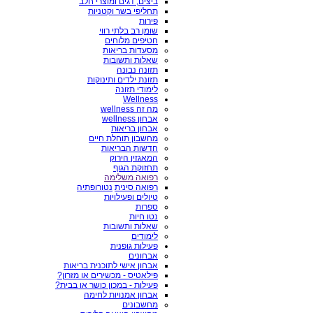
ביצים, דגים ומוצרי חלב
תחליפי בשר וקטניות
פירות
שומן רב בלתי רווי
חטיפים מלוחים
מסעדות בריאות
שאלות ותשובות
תזונה נבונה
תזונת ילדים ותינוקות
לימודי תזונה
Wellness
מה זה wellness
אבחון wellness
אבחון בריאות
מחשבון תוחלת חיים
חדשות הבריאות
המאגזין הירוק
תחזוקת הגוף
רפואה משלימה
רפואה סינית
נטורופתיה
טיולים ופעילויות
ספרות
נטו חיות
שאלות ותשובות
לימודים
פעילות גופנית
אבחונים
אבחון אישי לתוכנית בריאות
פילאטיס - מכשירים או מזרון?
פעילות - במכון כושר או בבית?
אבחון אמנויות לחימה
מחשבונים