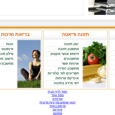
תזונה ודיאטה
בריאות ואיכות 
יומן תזונה
חנות
מחשבון תזונה
אינפונט
חיפוש אנשי מקצוע
מילון מונ
מחשבונים
חישוב תו
ארוחת עשר
מחשבונים
מחשבון הסידן
תפריטים לפי קלוריות
אינדקס ארוחות
דפי מידע בתזונה
הפוך לדף הבית
מפת אתר
אודותינו
תנאי שימוש ומדיניות פרטיות
פרסום באתר
אינדקס
אוקטגון