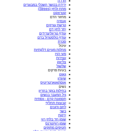
חרדה
ירידה בכושר השכלי במבוגרים
מתח ולחץ (Strees)
קטראקט
מחזור הדם
אנמיה
טרשת עורקים
יתר לחץ דם
עודף טריגליצרידים
עודף כולסטרול בדם
סכרת
עיכול
מחלות מעיים דלקתיות
מעי רגיז
עצירות
צליאק
שלשול
בעיות פרקים
גאוט
שיגרון
אוסתאוארטריטיס
נשים
בחילות בוקר בהריון
גיל המעבר בנשים
תסמונת קדם - ווסתית
קבוצות תחליף
לחם ודגנים
בשר
ירקות
שומן חד בלתי רווי
שומן רווי/טרנס
חטיפים מתוקים