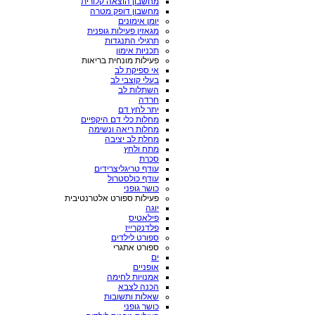
מחשבון הוצאה קלורית
מחשבון דופק מטרה
יומן אימונים
מגאזין פעילות גופנית
תרגילי התנגדות
תכניות אימון
פעילות מונחית בריאות
אי ספיקת לב
בעלי קוצבי לב
השתלות לב
חרדה
יתר לחץ דם
מחלות כלי דם היקפיים
מחלות ריאה ונשימה
מחלת לב יציבה
מתח ולחץ
סכרת
עודף טריגליצרידים
עודף כולסטרול
כושר גופני
פעילות ספורט אלטרנטיבית
יוגה
פילאטיס
פלדנקרייז
ספורט לילדים
ספורט אתגרי
ים
אופניים
אמנויות לחימה
הכנה לצבא
שאלות ותשובות
כושר גופני