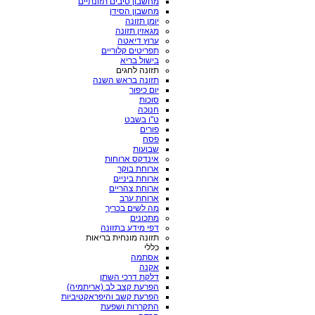
מחשבון סיבים תזונתיים
מחשבון הסידן
יומן תזונה
מגאזין תזונה
ערוץ דיאטה
תפריטים קלוריים
בישול בריא
תזונה לחגים
תזונה בראש השנה
יום כיפור
סוכות
חנוכה
ט"ו בשבט
פורים
פסח
שבועות
אינדקס ארוחות
ארוחת בוקר
ארוחת ביניים
ארוחת צהריים
ארוחת ערב
מה לשים בכריך
מתכונים
דפי מידע בתזונה
תזונה מונחית בריאות
כללי
אסתמה
אקנה
דלקת דרכי השתן
הפרעת קצב לב (אריתמיה)
הפרעת קשב והיפראקטיביות
התקררות ושפעת