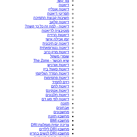
צור קשר
דיאטה
דיאטה אונליין
תפריטי דיאטה
חשיבות קבוצת התמיכה
דיאטה קלאב
דיאטה - למה זה כל כך קשה?
מוטיבציה לדיאטה
דיאטות הרזייה
יומן אכילה אישי
דיאטה ים תיכונית
דיאטה נטורופאתית
דיאטת מרק כרוב
שומרי משקל
שיא הכושר - The Zone
דיאטת אורניש
דיאטת סאות' ביץ
דיאטת המדד הגליקמי
דיאטת פחמימות
רזים לתמיד
דיאטת לחם
דיאטת אטקינס
דיאטת חלבונים
דיאטה לפי סוג דם
תזונה
אבחונים
מחשבונים
מחשבון תזונה
מחשבון BMI
צריכה יומית מומלצת DRI
מחשבון DRI לילדים
מחשבון DRI לנשים בהריון