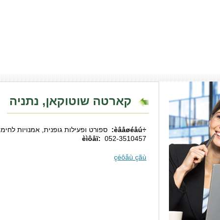
קארטה שוטוקאן, נתניה
÷èâåøéåú:
ספורט ופעילות גופנית, אמנויות לחימ
èìôåï:
052-3510457
çéôåù çãù