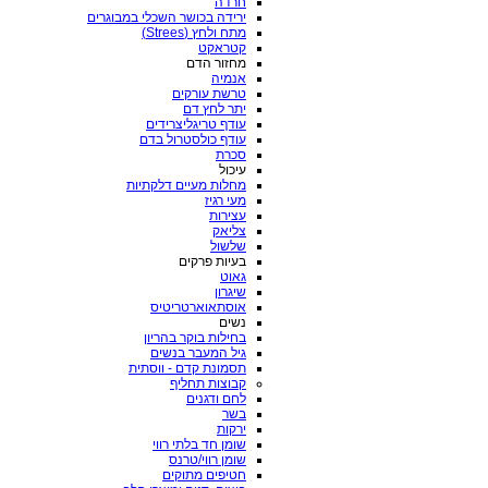
חרדה
ירידה בכושר השכלי במבוגרים
מתח ולחץ (Strees)
קטראקט
מחזור הדם
אנמיה
טרשת עורקים
יתר לחץ דם
עודף טריגליצרידים
עודף כולסטרול בדם
סכרת
עיכול
מחלות מעיים דלקתיות
מעי רגיז
עצירות
צליאק
שלשול
בעיות פרקים
גאוט
שיגרון
אוסתאוארטריטיס
נשים
בחילות בוקר בהריון
גיל המעבר בנשים
תסמונת קדם - ווסתית
קבוצות תחליף
לחם ודגנים
בשר
ירקות
שומן חד בלתי רווי
שומן רווי/טרנס
חטיפים מתוקים