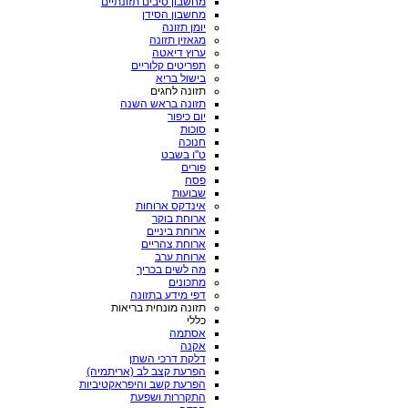
מחשבון סיבים תזונתיים
מחשבון הסידן
יומן תזונה
מגאזין תזונה
ערוץ דיאטה
תפריטים קלוריים
בישול בריא
תזונה לחגים
תזונה בראש השנה
יום כיפור
סוכות
חנוכה
ט"ו בשבט
פורים
פסח
שבועות
אינדקס ארוחות
ארוחת בוקר
ארוחת ביניים
ארוחת צהריים
ארוחת ערב
מה לשים בכריך
מתכונים
דפי מידע בתזונה
תזונה מונחית בריאות
כללי
אסתמה
אקנה
דלקת דרכי השתן
הפרעת קצב לב (אריתמיה)
הפרעת קשב והיפראקטיביות
התקררות ושפעת