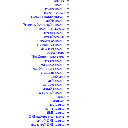
צור קשר
דיאטה
דיאטה אונליין
תפריטי דיאטה
חשיבות קבוצת התמיכה
דיאטה קלאב
דיאטה - למה זה כל כך קשה?
מוטיבציה לדיאטה
דיאטות הרזייה
יומן אכילה אישי
דיאטה ים תיכונית
דיאטה נטורופאתית
דיאטת מרק כרוב
שומרי משקל
שיא הכושר - The Zone
דיאטת אורניש
דיאטת סאות' ביץ
דיאטת המדד הגליקמי
דיאטת פחמימות
רזים לתמיד
דיאטת לחם
דיאטת אטקינס
דיאטת חלבונים
דיאטה לפי סוג דם
תזונה
אבחונים
מחשבונים
מחשבון תזונה
מחשבון BMI
צריכה יומית מומלצת DRI
מחשבון DRI לילדים
מחשבון DRI לנשים בהריון