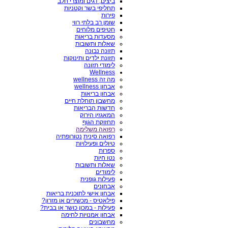
ביצים, דגים ומוצרי חלב
תחליפי בשר וקטניות
פירות
שומן רב בלתי רווי
חטיפים מלוחים
מסעדות בריאות
שאלות ותשובות
תזונה נבונה
תזונת ילדים ותינוקות
לימודי תזונה
Wellness
מה זה wellness
אבחון wellness
אבחון בריאות
מחשבון תוחלת חיים
חדשות הבריאות
המאגזין הירוק
תחזוקת הגוף
רפואה משלימה
רפואה סינית
נטורופתיה
טיולים ופעילויות
ספרות
נטו חיות
שאלות ותשובות
לימודים
פעילות גופנית
אבחונים
אבחון אישי לתוכנית בריאות
פילאטיס - מכשירים או מזרון?
פעילות - במכון כושר או בבית?
אבחון אמנויות לחימה
מחשבונים