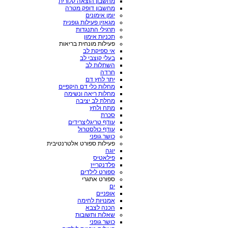
מחשבון הוצאה קלורית
מחשבון דופק מטרה
יומן אימונים
מגאזין פעילות גופנית
תרגילי התנגדות
תכניות אימון
פעילות מונחית בריאות
אי ספיקת לב
בעלי קוצבי לב
השתלות לב
חרדה
יתר לחץ דם
מחלות כלי דם היקפיים
מחלות ריאה ונשימה
מחלת לב יציבה
מתח ולחץ
סכרת
עודף טריגליצרידים
עודף כולסטרול
כושר גופני
פעילות ספורט אלטרנטיבית
יוגה
פילאטיס
פלדנקרייז
ספורט לילדים
ספורט אתגרי
ים
אופניים
אמנויות לחימה
הכנה לצבא
שאלות ותשובות
כושר גופני