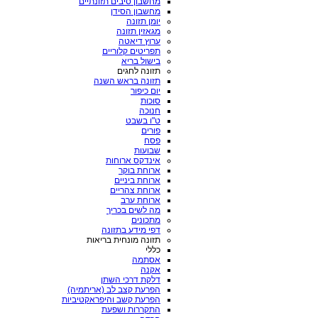
מחשבון סיבים תזונתיים
מחשבון הסידן
יומן תזונה
מגאזין תזונה
ערוץ דיאטה
תפריטים קלוריים
בישול בריא
תזונה לחגים
תזונה בראש השנה
יום כיפור
סוכות
חנוכה
ט"ו בשבט
פורים
פסח
שבועות
אינדקס ארוחות
ארוחת בוקר
ארוחת ביניים
ארוחת צהריים
ארוחת ערב
מה לשים בכריך
מתכונים
דפי מידע בתזונה
תזונה מונחית בריאות
כללי
אסתמה
אקנה
דלקת דרכי השתן
הפרעת קצב לב (אריתמיה)
הפרעת קשב והיפראקטיביות
התקררות ושפעת