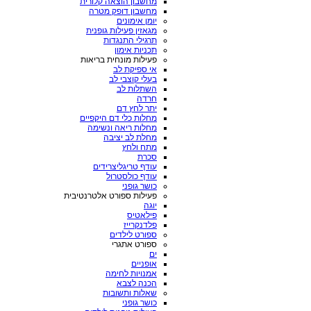
מחשבון הוצאה קלורית
מחשבון דופק מטרה
יומן אימונים
מגאזין פעילות גופנית
תרגילי התנגדות
תכניות אימון
פעילות מונחית בריאות
אי ספיקת לב
בעלי קוצבי לב
השתלות לב
חרדה
יתר לחץ דם
מחלות כלי דם היקפיים
מחלות ריאה ונשימה
מחלת לב יציבה
מתח ולחץ
סכרת
עודף טריגליצרידים
עודף כולסטרול
כושר גופני
פעילות ספורט אלטרנטיבית
יוגה
פילאטיס
פלדנקרייז
ספורט לילדים
ספורט אתגרי
ים
אופניים
אמנויות לחימה
הכנה לצבא
שאלות ותשובות
כושר גופני