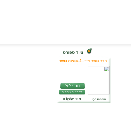
ציוד ספורט
חדר כושר נייד - 2 גומיות כושר
îçéø: 119 ¤
ìçõ ìäâãìä