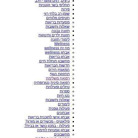
ביצים, דגים ומוצרי חלב
תחליפי בשר וקטניות
פירות
שומן רב בלתי רווי
חטיפים מלוחים
מסעדות בריאות
שאלות ותשובות
תזונה נבונה
תזונת ילדים ותינוקות
לימודי תזונה
Wellness
מה זה wellness
אבחון wellness
אבחון בריאות
מחשבון תוחלת חיים
חדשות הבריאות
המאגזין הירוק
תחזוקת הגוף
רפואה משלימה
רפואה סינית
נטורופתיה
טיולים ופעילויות
ספרות
נטו חיות
שאלות ותשובות
לימודים
פעילות גופנית
אבחונים
אבחון אישי לתוכנית בריאות
פילאטיס - מכשירים או מזרון?
פעילות - במכון כושר או בבית?
אבחון אמנויות לחימה
מחשבונים