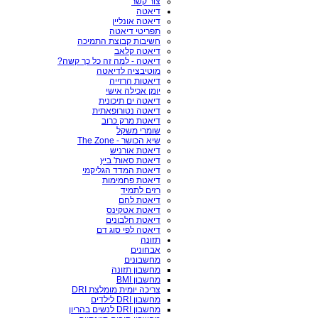
צור קשר
דיאטה
דיאטה אונליין
תפריטי דיאטה
חשיבות קבוצת התמיכה
דיאטה קלאב
דיאטה - למה זה כל כך קשה?
מוטיבציה לדיאטה
דיאטות הרזייה
יומן אכילה אישי
דיאטה ים תיכונית
דיאטה נטורופאתית
דיאטת מרק כרוב
שומרי משקל
שיא הכושר - The Zone
דיאטת אורניש
דיאטת סאות' ביץ
דיאטת המדד הגליקמי
דיאטת פחמימות
רזים לתמיד
דיאטת לחם
דיאטת אטקינס
דיאטת חלבונים
דיאטה לפי סוג דם
תזונה
אבחונים
מחשבונים
מחשבון תזונה
מחשבון BMI
צריכה יומית מומלצת DRI
מחשבון DRI לילדים
מחשבון DRI לנשים בהריון