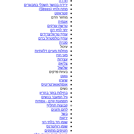
חרדה
ירידה בכושר השכלי במבוגרים
מתח ולחץ (Strees)
קטראקט
מחזור הדם
אנמיה
טרשת עורקים
יתר לחץ דם
עודף טריגליצרידים
עודף כולסטרול בדם
סכרת
עיכול
מחלות מעיים דלקתיות
מעי רגיז
עצירות
צליאק
שלשול
בעיות פרקים
גאוט
שיגרון
אוסתאוארטריטיס
נשים
בחילות בוקר בהריון
גיל המעבר בנשים
תסמונת קדם - ווסתית
קבוצות תחליף
לחם ודגנים
בשר
ירקות
שומן חד בלתי רווי
שומן רווי/טרנס
חטיפים מתוקים