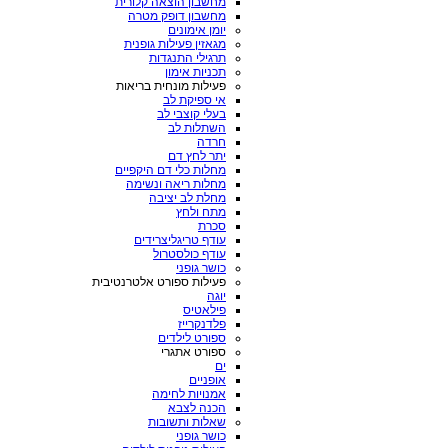
מחשבון הוצאה קלורית
מחשבון דופק מטרה
יומן אימונים
מגאזין פעילות גופנית
תרגילי התנגדות
תכניות אימון
פעילות מונחית בריאות
אי ספיקת לב
בעלי קוצבי לב
השתלות לב
חרדה
יתר לחץ דם
מחלות כלי דם היקפיים
מחלות ריאה ונשימה
מחלת לב יציבה
מתח ולחץ
סכרת
עודף טריגליצרידים
עודף כולסטרול
כושר גופני
פעילות ספורט אלטרנטיבית
יוגה
פילאטיס
פלדנקרייז
ספורט לילדים
ספורט אתגרי
ים
אופניים
אמנויות לחימה
הכנה לצבא
שאלות ותשובות
כושר גופני