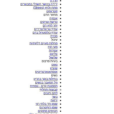
חרדה
ירידה בכושר השכלי במבוגרים
מתח ולחץ (Strees)
קטראקט
מחזור הדם
אנמיה
טרשת עורקים
יתר לחץ דם
עודף טריגליצרידים
עודף כולסטרול בדם
סכרת
עיכול
מחלות מעיים דלקתיות
מעי רגיז
עצירות
צליאק
שלשול
בעיות פרקים
גאוט
שיגרון
אוסתאוארטריטיס
נשים
בחילות בוקר בהריון
גיל המעבר בנשים
תסמונת קדם - ווסתית
קבוצות תחליף
לחם ודגנים
בשר
ירקות
שומן חד בלתי רווי
שומן רווי/טרנס
חטיפים מתוקים