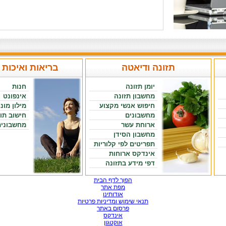
תזונה ודיאטה
בריאות ואיכות 
יומן תזונה
חנות
מחשבון תזונה
אינפונט
חיפוש אנשי מקצוע
מילון מונ
מחשבונים
חישוב תו
ארוחת עשר
מחשבונים
מחשבון הסידן
תפריטים לפי קלוריות
אינדקס ארוחות
דפי מידע בתזונה
הפוך לדף הבית
מפת אתר
אודותינו
תנאי שימוש ומדיניות פרטיות
פרסום באתר
אינדקס
אוקטגון