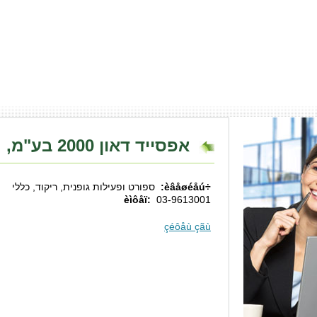
אפסייד דאון 2000 בע"מ, ראשון לציון
÷èâåøéåú:
ספורט ופעילות גופנית, ריקוד, כללי
èìôåï:
03-9613001
çéôåù çãù