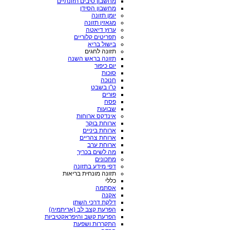
מחשבון סיבים תזונתיים
מחשבון הסידן
יומן תזונה
מגאזין תזונה
ערוץ דיאטה
תפריטים קלוריים
בישול בריא
תזונה לחגים
תזונה בראש השנה
יום כיפור
סוכות
חנוכה
ט"ו בשבט
פורים
פסח
שבועות
אינדקס ארוחות
ארוחת בוקר
ארוחת ביניים
ארוחת צהריים
ארוחת ערב
מה לשים בכריך
מתכונים
דפי מידע בתזונה
תזונה מונחית בריאות
כללי
אסתמה
אקנה
דלקת דרכי השתן
הפרעת קצב לב (אריתמיה)
הפרעת קשב והיפראקטיביות
התקררות ושפעת