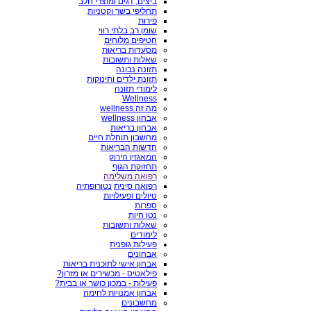
ביצים, דגים ומוצרי חלב
תחליפי בשר וקטניות
פירות
שומן רב בלתי רווי
חטיפים מלוחים
מסעדות בריאות
שאלות ותשובות
תזונה נבונה
תזונת ילדים ותינוקות
לימודי תזונה
Wellness
מה זה wellness
אבחון wellness
אבחון בריאות
מחשבון תוחלת חיים
חדשות הבריאות
המאגזין הירוק
תחזוקת הגוף
רפואה משלימה
רפואה סינית
נטורופתיה
טיולים ופעילויות
ספרות
נטו חיות
שאלות ותשובות
לימודים
פעילות גופנית
אבחונים
אבחון אישי לתוכנית בריאות
פילאטיס - מכשירים או מזרון?
פעילות - במכון כושר או בבית?
אבחון אמנויות לחימה
מחשבונים