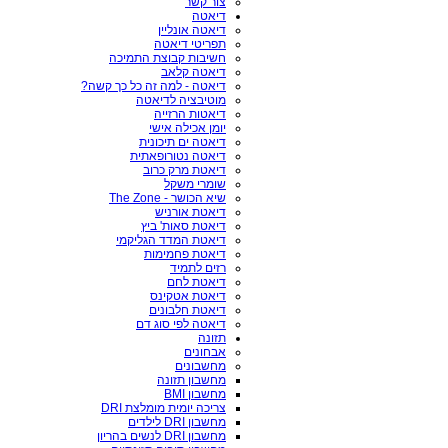
צור קשר
דיאטה
דיאטה אונליין
תפריטי דיאטה
חשיבות קבוצת התמיכה
דיאטה קלאב
דיאטה - למה זה כל כך קשה?
מוטיבציה לדיאטה
דיאטות הרזייה
יומן אכילה אישי
דיאטה ים תיכונית
דיאטה נטורופאתית
דיאטת מרק כרוב
שומרי משקל
שיא הכושר - The Zone
דיאטת אורניש
דיאטת סאות' ביץ
דיאטת המדד הגליקמי
דיאטת פחמימות
רזים לתמיד
דיאטת לחם
דיאטת אטקינס
דיאטת חלבונים
דיאטה לפי סוג דם
תזונה
אבחונים
מחשבונים
מחשבון תזונה
מחשבון BMI
צריכה יומית מומלצת DRI
מחשבון DRI לילדים
מחשבון DRI לנשים בהריון