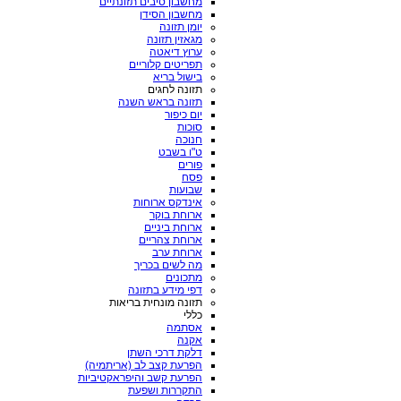
מחשבון סיבים תזונתיים
מחשבון הסידן
יומן תזונה
מגאזין תזונה
ערוץ דיאטה
תפריטים קלוריים
בישול בריא
תזונה לחגים
תזונה בראש השנה
יום כיפור
סוכות
חנוכה
ט"ו בשבט
פורים
פסח
שבועות
אינדקס ארוחות
ארוחת בוקר
ארוחת ביניים
ארוחת צהריים
ארוחת ערב
מה לשים בכריך
מתכונים
דפי מידע בתזונה
תזונה מונחית בריאות
כללי
אסתמה
אקנה
דלקת דרכי השתן
הפרעת קצב לב (אריתמיה)
הפרעת קשב והיפראקטיביות
התקררות ושפעת