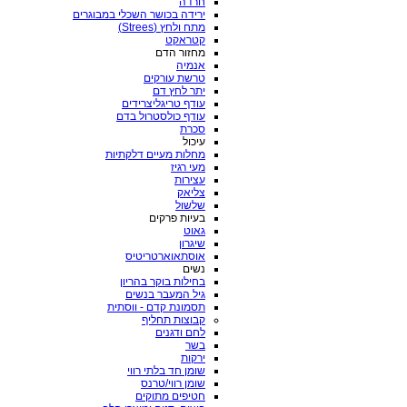
חרדה
ירידה בכושר השכלי במבוגרים
מתח ולחץ (Strees)
קטראקט
מחזור הדם
אנמיה
טרשת עורקים
יתר לחץ דם
עודף טריגליצרידים
עודף כולסטרול בדם
סכרת
עיכול
מחלות מעיים דלקתיות
מעי רגיז
עצירות
צליאק
שלשול
בעיות פרקים
גאוט
שיגרון
אוסתאוארטריטיס
נשים
בחילות בוקר בהריון
גיל המעבר בנשים
תסמונת קדם - ווסתית
קבוצות תחליף
לחם ודגנים
בשר
ירקות
שומן חד בלתי רווי
שומן רווי/טרנס
חטיפים מתוקים