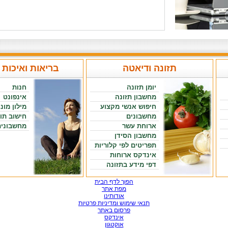
תזונה ודיאטה
בריאות ואיכות 
יומן תזונה
חנות
מחשבון תזונה
אינפונט
חיפוש אנשי מקצוע
מילון מונ
מחשבונים
חישוב תו
ארוחת עשר
מחשבונים
מחשבון הסידן
תפריטים לפי קלוריות
אינדקס ארוחות
דפי מידע בתזונה
הפוך לדף הבית
מפת אתר
אודותינו
תנאי שימוש ומדיניות פרטיות
פרסום באתר
אינדקס
אוקטגון