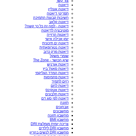
צור קשר
דיאטה
דיאטה אונליין
תפריטי דיאטה
חשיבות קבוצת התמיכה
דיאטה קלאב
דיאטה - למה זה כל כך קשה?
מוטיבציה לדיאטה
דיאטות הרזייה
יומן אכילה אישי
דיאטה ים תיכונית
דיאטה נטורופאתית
דיאטת מרק כרוב
שומרי משקל
שיא הכושר - The Zone
דיאטת אורניש
דיאטת סאות' ביץ
דיאטת המדד הגליקמי
דיאטת פחמימות
רזים לתמיד
דיאטת לחם
דיאטת אטקינס
דיאטת חלבונים
דיאטה לפי סוג דם
תזונה
אבחונים
מחשבונים
מחשבון תזונה
מחשבון BMI
צריכה יומית מומלצת DRI
מחשבון DRI לילדים
מחשבון DRI לנשים בהריון