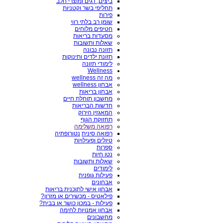
ביצים, דגים ומוצרי חלב
תחליפי בשר וקטניות
פירות
שומן רב בלתי רווי
חטיפים מלוחים
מסעדות בריאות
שאלות ותשובות
תזונה נבונה
תזונת ילדים ותינוקות
לימודי תזונה
Wellness
מה זה wellness
אבחון wellness
אבחון בריאות
מחשבון תוחלת חיים
חדשות הבריאות
המאגזין הירוק
תחזוקת הגוף
רפואה משלימה
רפואה סינית
נטורופתיה
טיולים ופעילויות
ספרות
נטו חיות
שאלות ותשובות
לימודים
פעילות גופנית
אבחונים
אבחון אישי לתוכנית בריאות
פילאטיס - מכשירים או מזרון?
פעילות - במכון כושר או בבית?
אבחון אמנויות לחימה
מחשבונים