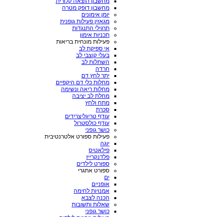
מחשבון הוצאה קלורית
מחשבון דופק מטרה
יומן אימונים
מגאזין פעילות גופנית
תרגילי התנגדות
תכניות אימון
פעילות מונחית בריאות
אי ספיקת לב
בעלי קוצבי לב
השתלות לב
חרדה
יתר לחץ דם
מחלות כלי דם היקפיים
מחלות ריאה ונשימה
מחלת לב יציבה
מתח ולחץ
סכרת
עודף טריגליצרידים
עודף כולסטרול
כושר גופני
פעילות ספורט אלטרנטיבית
יוגה
פילאטיס
פלדנקרייז
ספורט לילדים
ספורט אתגרי
ים
אופניים
אמנויות לחימה
הכנה לצבא
שאלות ותשובות
כושר גופני