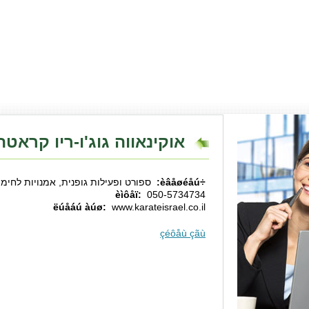
אוקינאווה גוג'ו-ריו קראטה
÷èâåøéåú:
ספורט ופעילות גופנית, אמנויות לחימ
èìôåï:
050-5734734
ëúåáú àúø:
www.karateisrael.co.il
çéôåù çãù