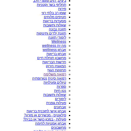
ביצים, דגים ומוצרי חלב
תחליפי בשר וקטניות
פירות
שומן רב בלתי רווי
חטיפים מלוחים
מסעדות בריאות
שאלות ותשובות
תזונה נבונה
תזונת ילדים ותינוקות
לימודי תזונה
Wellness
מה זה wellness
אבחון wellness
אבחון בריאות
מחשבון תוחלת חיים
חדשות הבריאות
המאגזין הירוק
תחזוקת הגוף
רפואה משלימה
רפואה סינית
נטורופתיה
טיולים ופעילויות
ספרות
נטו חיות
שאלות ותשובות
לימודים
פעילות גופנית
אבחונים
אבחון אישי לתוכנית בריאות
פילאטיס - מכשירים או מזרון?
פעילות - במכון כושר או בבית?
אבחון אמנויות לחימה
מחשבונים