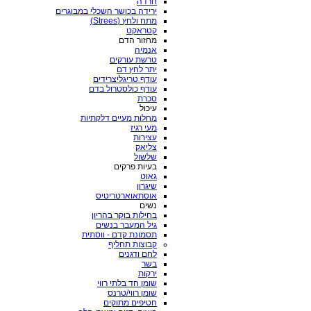
חרדה
ירידה בכושר השכלי במבוגרים
מתח ולחץ (Strees)
קטראקט
מחזור הדם
אנמיה
טרשת עורקים
יתר לחץ דם
עודף טריגליצרידים
עודף כולסטרול בדם
סכרת
עיכול
מחלות מעיים דלקתיות
מעי רגיז
עצירות
צליאק
שלשול
בעיות פרקים
גאוט
שיגרון
אוסתאוארטריטיס
נשים
בחילות בוקר בהריון
גיל המעבר בנשים
תסמונת קדם - ווסתית
קבוצות תחליף
לחם ודגנים
בשר
ירקות
שומן חד בלתי רווי
שומן רווי/טרנס
חטיפים מתוקים