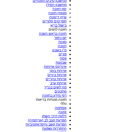
מחשבון סיבים תזונתיים
מחשבון הסידן
יומן תזונה
מגאזין תזונה
ערוץ דיאטה
תפריטים קלוריים
בישול בריא
תזונה לחגים
תזונה בראש השנה
יום כיפור
סוכות
חנוכה
ט"ו בשבט
פורים
פסח
שבועות
אינדקס ארוחות
ארוחת בוקר
ארוחת ביניים
ארוחת צהריים
ארוחת ערב
מה לשים בכריך
מתכונים
דפי מידע בתזונה
תזונה מונחית בריאות
כללי
אסתמה
אקנה
דלקת דרכי השתן
הפרעת קצב לב (אריתמיה)
הפרעת קשב והיפראקטיביות
התקררות ושפעת