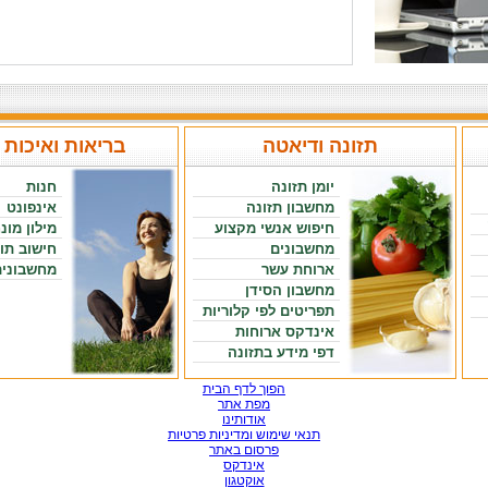
תזונה ודיאטה
בריאות ואיכות 
יומן תזונה
חנות
מחשבון תזונה
אינפונט
חיפוש אנשי מקצוע
מילון מונ
מחשבונים
חישוב תו
ארוחת עשר
מחשבונים
מחשבון הסידן
תפריטים לפי קלוריות
אינדקס ארוחות
דפי מידע בתזונה
הפוך לדף הבית
מפת אתר
אודותינו
תנאי שימוש ומדיניות פרטיות
פרסום באתר
אינדקס
אוקטגון