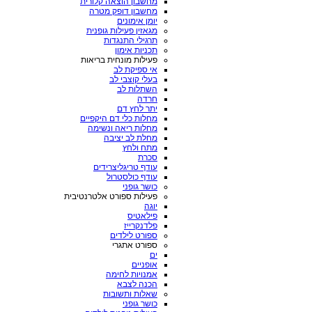
מחשבון הוצאה קלורית
מחשבון דופק מטרה
יומן אימונים
מגאזין פעילות גופנית
תרגילי התנגדות
תכניות אימון
פעילות מונחית בריאות
אי ספיקת לב
בעלי קוצבי לב
השתלות לב
חרדה
יתר לחץ דם
מחלות כלי דם היקפיים
מחלות ריאה ונשימה
מחלת לב יציבה
מתח ולחץ
סכרת
עודף טריגליצרידים
עודף כולסטרול
כושר גופני
פעילות ספורט אלטרנטיבית
יוגה
פילאטיס
פלדנקרייז
ספורט לילדים
ספורט אתגרי
ים
אופניים
אמנויות לחימה
הכנה לצבא
שאלות ותשובות
כושר גופני