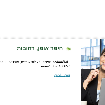
היפר אופן, רחובות
÷èâåøéåú:
ספורט ופעילות גופנית, אופניים, אופניי
èìôåï:
08-9456657
çéôåù çãù