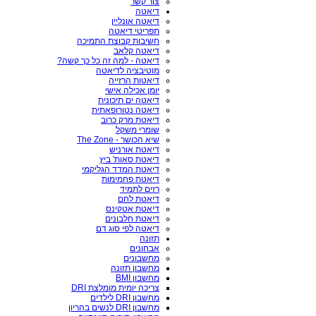
צור קשר
דיאטה
דיאטה אונליין
תפריטי דיאטה
חשיבות קבוצת התמיכה
דיאטה קלאב
דיאטה - למה זה כל כך קשה?
מוטיבציה לדיאטה
דיאטות הרזייה
יומן אכילה אישי
דיאטה ים תיכונית
דיאטה נטורופאתית
דיאטת מרק כרוב
שומרי משקל
שיא הכושר - The Zone
דיאטת אורניש
דיאטת סאות' ביץ
דיאטת המדד הגליקמי
דיאטת פחמימות
רזים לתמיד
דיאטת לחם
דיאטת אטקינס
דיאטת חלבונים
דיאטה לפי סוג דם
תזונה
אבחונים
מחשבונים
מחשבון תזונה
מחשבון BMI
צריכה יומית מומלצת DRI
מחשבון DRI לילדים
מחשבון DRI לנשים בהריון