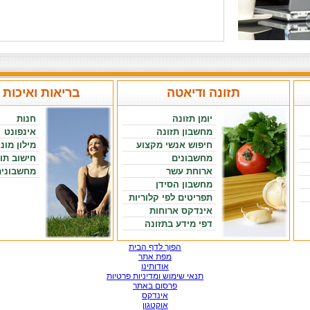
תזונה ודיאטה
בריאות ואיכות 
יומן תזונה
חנות
מחשבון תזונה
אינפונט
חיפוש אנשי מקצוע
מילון מונ
מחשבונים
חישוב תו
ארוחת עשר
מחשבונים
מחשבון הסידן
תפריטים לפי קלוריות
אינדקס ארוחות
דפי מידע בתזונה
הפוך לדף הבית
מפת אתר
אודותינו
תנאי שימוש ומדיניות פרטיות
פרסום באתר
אינדקס
אוקטגון