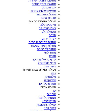
מחשבון הוצאה קלורית
מחשבון דופק מטרה
יומן אימונים
מגאזין פעילות גופנית
תרגילי התנגדות
תכניות אימון
פעילות מונחית בריאות
אי ספיקת לב
בעלי קוצבי לב
השתלות לב
חרדה
יתר לחץ דם
מחלות כלי דם היקפיים
מחלות ריאה ונשימה
מחלת לב יציבה
מתח ולחץ
סכרת
עודף טריגליצרידים
עודף כולסטרול
כושר גופני
פעילות ספורט אלטרנטיבית
יוגה
פילאטיס
פלדנקרייז
ספורט לילדים
ספורט אתגרי
ים
אופניים
אמנויות לחימה
הכנה לצבא
שאלות ותשובות
כושר גופני