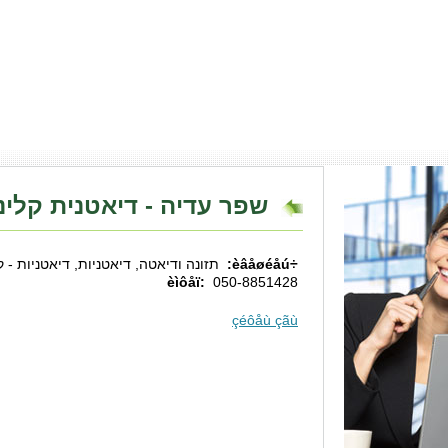
שפר עדיה - דיאטנית קלינ
÷èâåøéåú:
תזונה ודיאטה, דיאטניות, דיאטניות - ק
èìôåï:
050-8851428
çéôåù çãù