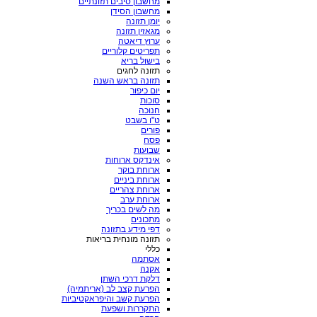
מחשבון סיבים תזונתיים
מחשבון הסידן
יומן תזונה
מגאזין תזונה
ערוץ דיאטה
תפריטים קלוריים
בישול בריא
תזונה לחגים
תזונה בראש השנה
יום כיפור
סוכות
חנוכה
ט"ו בשבט
פורים
פסח
שבועות
אינדקס ארוחות
ארוחת בוקר
ארוחת ביניים
ארוחת צהריים
ארוחת ערב
מה לשים בכריך
מתכונים
דפי מידע בתזונה
תזונה מונחית בריאות
כללי
אסתמה
אקנה
דלקת דרכי השתן
הפרעת קצב לב (אריתמיה)
הפרעת קשב והיפראקטיביות
התקררות ושפעת