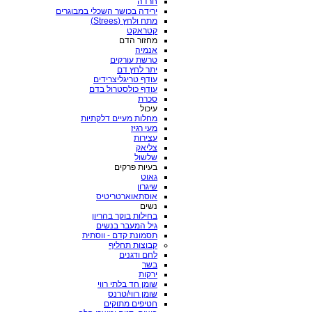
חרדה
ירידה בכושר השכלי במבוגרים
מתח ולחץ (Strees)
קטראקט
מחזור הדם
אנמיה
טרשת עורקים
יתר לחץ דם
עודף טריגליצרידים
עודף כולסטרול בדם
סכרת
עיכול
מחלות מעיים דלקתיות
מעי רגיז
עצירות
צליאק
שלשול
בעיות פרקים
גאוט
שיגרון
אוסתאוארטריטיס
נשים
בחילות בוקר בהריון
גיל המעבר בנשים
תסמונת קדם - ווסתית
קבוצות תחליף
לחם ודגנים
בשר
ירקות
שומן חד בלתי רווי
שומן רווי/טרנס
חטיפים מתוקים