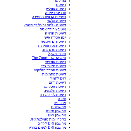
צור קשר
דיאטה
דיאטה אונליין
תפריטי דיאטה
חשיבות קבוצת התמיכה
דיאטה קלאב
דיאטה - למה זה כל כך קשה?
מוטיבציה לדיאטה
דיאטות הרזייה
יומן אכילה אישי
דיאטה ים תיכונית
דיאטה נטורופאתית
דיאטת מרק כרוב
שומרי משקל
שיא הכושר - The Zone
דיאטת אורניש
דיאטת סאות' ביץ
דיאטת המדד הגליקמי
דיאטת פחמימות
רזים לתמיד
דיאטת לחם
דיאטת אטקינס
דיאטת חלבונים
דיאטה לפי סוג דם
תזונה
אבחונים
מחשבונים
מחשבון תזונה
מחשבון BMI
צריכה יומית מומלצת DRI
מחשבון DRI לילדים
מחשבון DRI לנשים בהריון