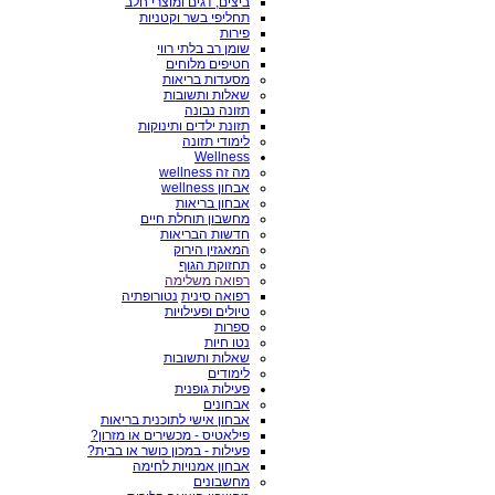
ביצים, דגים ומוצרי חלב
תחליפי בשר וקטניות
פירות
שומן רב בלתי רווי
חטיפים מלוחים
מסעדות בריאות
שאלות ותשובות
תזונה נבונה
תזונת ילדים ותינוקות
לימודי תזונה
Wellness
מה זה wellness
אבחון wellness
אבחון בריאות
מחשבון תוחלת חיים
חדשות הבריאות
המאגזין הירוק
תחזוקת הגוף
רפואה משלימה
רפואה סינית
נטורופתיה
טיולים ופעילויות
ספרות
נטו חיות
שאלות ותשובות
לימודים
פעילות גופנית
אבחונים
אבחון אישי לתוכנית בריאות
פילאטיס - מכשירים או מזרון?
פעילות - במכון כושר או בבית?
אבחון אמנויות לחימה
מחשבונים