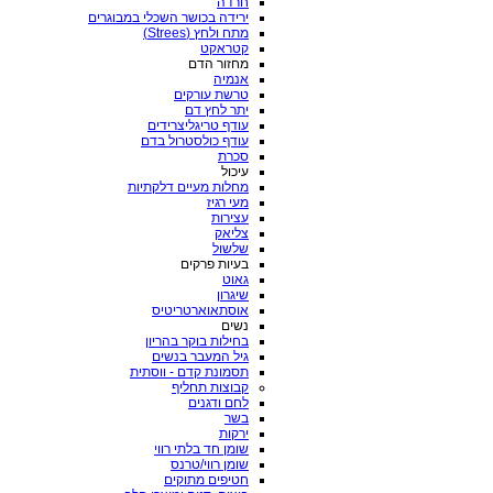
חרדה
ירידה בכושר השכלי במבוגרים
מתח ולחץ (Strees)
קטראקט
מחזור הדם
אנמיה
טרשת עורקים
יתר לחץ דם
עודף טריגליצרידים
עודף כולסטרול בדם
סכרת
עיכול
מחלות מעיים דלקתיות
מעי רגיז
עצירות
צליאק
שלשול
בעיות פרקים
גאוט
שיגרון
אוסתאוארטריטיס
נשים
בחילות בוקר בהריון
גיל המעבר בנשים
תסמונת קדם - ווסתית
קבוצות תחליף
לחם ודגנים
בשר
ירקות
שומן חד בלתי רווי
שומן רווי/טרנס
חטיפים מתוקים