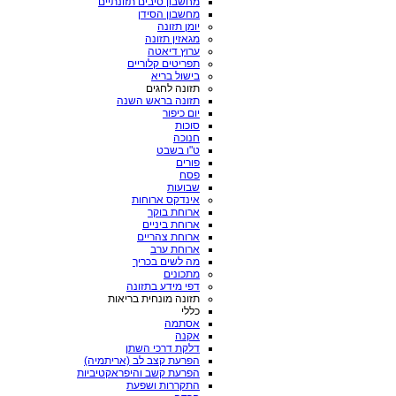
מחשבון סיבים תזונתיים
מחשבון הסידן
יומן תזונה
מגאזין תזונה
ערוץ דיאטה
תפריטים קלוריים
בישול בריא
תזונה לחגים
תזונה בראש השנה
יום כיפור
סוכות
חנוכה
ט"ו בשבט
פורים
פסח
שבועות
אינדקס ארוחות
ארוחת בוקר
ארוחת ביניים
ארוחת צהריים
ארוחת ערב
מה לשים בכריך
מתכונים
דפי מידע בתזונה
תזונה מונחית בריאות
כללי
אסתמה
אקנה
דלקת דרכי השתן
הפרעת קצב לב (אריתמיה)
הפרעת קשב והיפראקטיביות
התקררות ושפעת