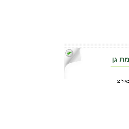
מת גן
אולינג