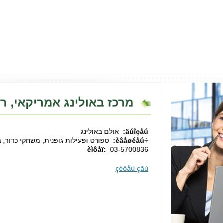
מרכז באולינג אמריקאי, ר
äúîçåú:
אולם באולינג
÷èâåøéåú:
ספורט ופעילות גופנית, משחקי כדור, ב
èìôåï:
03-5700836
çéôåù çãù