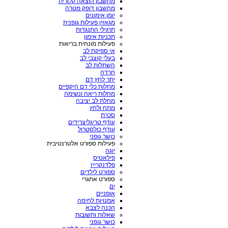
מחשבון הוצאה קלורית
מחשבון דופק מטרה
יומן אימונים
מגאזין פעילות גופנית
תרגילי התנגדות
תכניות אימון
פעילות מונחית בריאות
אי ספיקת לב
בעלי קוצבי לב
השתלות לב
חרדה
יתר לחץ דם
מחלות כלי דם היקפיים
מחלות ריאה ונשימה
מחלת לב יציבה
מתח ולחץ
סכרת
עודף טריגליצרידים
עודף כולסטרול
כושר גופני
פעילות ספורט אלטרנטיבית
יוגה
פילאטיס
פלדנקרייז
ספורט לילדים
ספורט אתגרי
ים
אופניים
אמנויות לחימה
הכנה לצבא
שאלות ותשובות
כושר גופני