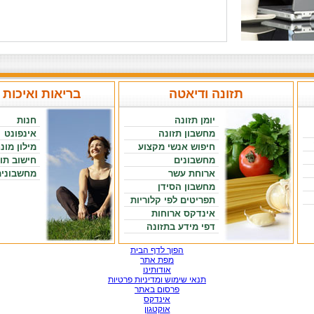
תזונה ודיאטה
בריאות ואיכות 
יומן תזונה
חנות
מחשבון תזונה
אינפונט
חיפוש אנשי מקצוע
מילון מונ
מחשבונים
חישוב תו
ארוחת עשר
מחשבונים
מחשבון הסידן
תפריטים לפי קלוריות
אינדקס ארוחות
דפי מידע בתזונה
הפוך לדף הבית
מפת אתר
אודותינו
תנאי שימוש ומדיניות פרטיות
פרסום באתר
אינדקס
אוקטגון