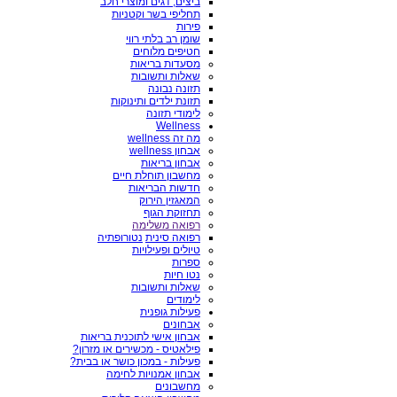
ביצים, דגים ומוצרי חלב
תחליפי בשר וקטניות
פירות
שומן רב בלתי רווי
חטיפים מלוחים
מסעדות בריאות
שאלות ותשובות
תזונה נבונה
תזונת ילדים ותינוקות
לימודי תזונה
Wellness
מה זה wellness
אבחון wellness
אבחון בריאות
מחשבון תוחלת חיים
חדשות הבריאות
המאגזין הירוק
תחזוקת הגוף
רפואה משלימה
רפואה סינית
נטורופתיה
טיולים ופעילויות
ספרות
נטו חיות
שאלות ותשובות
לימודים
פעילות גופנית
אבחונים
אבחון אישי לתוכנית בריאות
פילאטיס - מכשירים או מזרון?
פעילות - במכון כושר או בבית?
אבחון אמנויות לחימה
מחשבונים