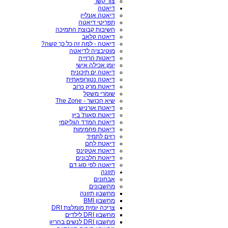
צור קשר
דיאטה
דיאטה אונליין
תפריטי דיאטה
חשיבות קבוצת התמיכה
דיאטה קלאב
דיאטה - למה זה כל כך קשה?
מוטיבציה לדיאטה
דיאטות הרזייה
יומן אכילה אישי
דיאטה ים תיכונית
דיאטה נטורופאתית
דיאטת מרק כרוב
שומרי משקל
שיא הכושר - The Zone
דיאטת אורניש
דיאטת סאות' ביץ
דיאטת המדד הגליקמי
דיאטת פחמימות
רזים לתמיד
דיאטת לחם
דיאטת אטקינס
דיאטת חלבונים
דיאטה לפי סוג דם
תזונה
אבחונים
מחשבונים
מחשבון תזונה
מחשבון BMI
צריכה יומית מומלצת DRI
מחשבון DRI לילדים
מחשבון DRI לנשים בהריון