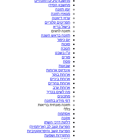
מחשבון סיבים תזונתיים
מחשבון הסידן
יומן תזונה
מגאזין תזונה
ערוץ דיאטה
תפריטים קלוריים
בישול בריא
תזונה לחגים
תזונה בראש השנה
יום כיפור
סוכות
חנוכה
ט"ו בשבט
פורים
פסח
שבועות
אינדקס ארוחות
ארוחת בוקר
ארוחת ביניים
ארוחת צהריים
ארוחת ערב
מה לשים בכריך
מתכונים
דפי מידע בתזונה
תזונה מונחית בריאות
כללי
אסתמה
אקנה
דלקת דרכי השתן
הפרעת קצב לב (אריתמיה)
הפרעת קשב והיפראקטיביות
התקררות ושפעת