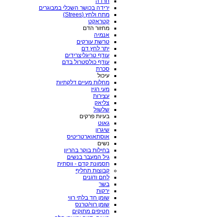
חרדה
ירידה בכושר השכלי במבוגרים
מתח ולחץ (Strees)
קטראקט
מחזור הדם
אנמיה
טרשת עורקים
יתר לחץ דם
עודף טריגליצרידים
עודף כולסטרול בדם
סכרת
עיכול
מחלות מעיים דלקתיות
מעי רגיז
עצירות
צליאק
שלשול
בעיות פרקים
גאוט
שיגרון
אוסתאוארטריטיס
נשים
בחילות בוקר בהריון
גיל המעבר בנשים
תסמונת קדם - ווסתית
קבוצות תחליף
לחם ודגנים
בשר
ירקות
שומן חד בלתי רווי
שומן רווי/טרנס
חטיפים מתוקים