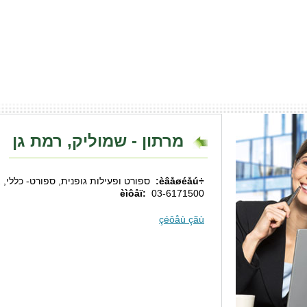
מרתון - שמוליק, רמת גן
÷èâåøéåú:
ספורט ופעילות גופנית, ספורט- כללי, 
èìôåï:
03-6171500
çéôåù çãù