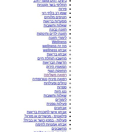
ביצים, דגים ומוצרי חלב
תחליפי בשר וקטניות
פירות
שומן רב בלתי רווי
חטיפים מלוחים
מסעדות בריאות
שאלות ותשובות
תזונה נבונה
תזונת ילדים ותינוקות
לימודי תזונה
Wellness
מה זה wellness
אבחון wellness
אבחון בריאות
מחשבון תוחלת חיים
חדשות הבריאות
המאגזין הירוק
תחזוקת הגוף
רפואה משלימה
רפואה סינית
נטורופתיה
טיולים ופעילויות
ספרות
נטו חיות
שאלות ותשובות
לימודים
פעילות גופנית
אבחונים
אבחון אישי לתוכנית בריאות
פילאטיס - מכשירים או מזרון?
פעילות - במכון כושר או בבית?
אבחון אמנויות לחימה
מחשבונים