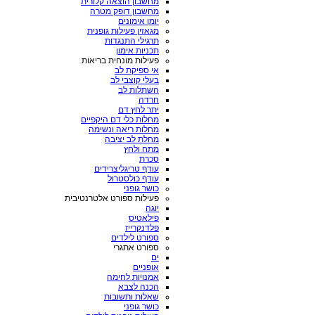
מחשבון הוצאה קלורית
מחשבון דופק מטרה
יומן אימונים
מגאזין פעילות גופנית
תרגילי התנגדות
תכניות אימון
פעילות מונחית בריאות
אי ספיקת לב
בעלי קוצבי לב
השתלות לב
חרדה
יתר לחץ דם
מחלות כלי דם היקפיים
מחלות ריאה ונשימה
מחלת לב יציבה
מתח ולחץ
סכרת
עודף טריגליצרידים
עודף כולסטרול
כושר גופני
פעילות ספורט אלטרנטיבית
יוגה
פילאטיס
פלדנקרייז
ספורט לילדים
ספורט אתגרי
ים
אופניים
אמנויות לחימה
הכנה לצבא
שאלות ותשובות
כושר גופני