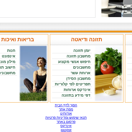
תזונה ודיאטה
בריאות ואיכות 
יומן תזונה
חנות
מחשבון תזונה
אינפונט
חיפוש אנשי מקצוע
מילון מונ
מחשבונים
חישוב תו
ארוחת עשר
מחשבונים
מחשבון הסידן
תפריטים לפי קלוריות
אינדקס ארוחות
דפי מידע בתזונה
הפוך לדף הבית
מפת אתר
אודותינו
תנאי שימוש ומדיניות פרטיות
פרסום באתר
אינדקס
אוקטגון