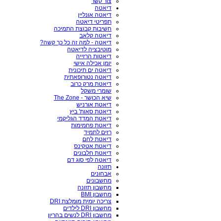
צור קשר
דיאטה
דיאטה אונליין
תפריטי דיאטה
חשיבות קבוצת התמיכה
דיאטה קלאב
דיאטה - למה זה כל כך קשה?
מוטיבציה לדיאטה
דיאטות הרזייה
יומן אכילה אישי
דיאטה ים תיכונית
דיאטה נטורופאתית
דיאטת מרק כרוב
שומרי משקל
שיא הכושר - The Zone
דיאטת אורניש
דיאטת סאות' ביץ
דיאטת המדד הגליקמי
דיאטת פחמימות
רזים לתמיד
דיאטת לחם
דיאטת אטקינס
דיאטת חלבונים
דיאטה לפי סוג דם
תזונה
אבחונים
מחשבונים
מחשבון תזונה
מחשבון BMI
צריכה יומית מומלצת DRI
מחשבון DRI לילדים
מחשבון DRI לנשים בהריון