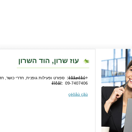
עוז שרון, הוד השרון
÷èâåøéåú:
ספורט ופעילות גופנית, חדרי כושר, חד
èìôåï:
09-7407406
çéôåù çãù