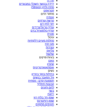
חרדה
ירידה בכושר השכלי במבוגרים
מתח ולחץ (Strees)
קטראקט
מחזור הדם
אנמיה
טרשת עורקים
יתר לחץ דם
עודף טריגליצרידים
עודף כולסטרול בדם
סכרת
עיכול
מחלות מעיים דלקתיות
מעי רגיז
עצירות
צליאק
שלשול
בעיות פרקים
גאוט
שיגרון
אוסתאוארטריטיס
נשים
בחילות בוקר בהריון
גיל המעבר בנשים
תסמונת קדם - ווסתית
קבוצות תחליף
לחם ודגנים
בשר
ירקות
שומן חד בלתי רווי
שומן רווי/טרנס
חטיפים מתוקים