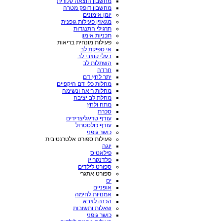
מחשבון הוצאה קלורית
מחשבון דופק מטרה
יומן אימונים
מגאזין פעילות גופנית
תרגילי התנגדות
תכניות אימון
פעילות מונחית בריאות
אי ספיקת לב
בעלי קוצבי לב
השתלות לב
חרדה
יתר לחץ דם
מחלות כלי דם היקפיים
מחלות ריאה ונשימה
מחלת לב יציבה
מתח ולחץ
סכרת
עודף טריגליצרידים
עודף כולסטרול
כושר גופני
פעילות ספורט אלטרנטיבית
יוגה
פילאטיס
פלדנקרייז
ספורט לילדים
ספורט אתגרי
ים
אופניים
אמנויות לחימה
הכנה לצבא
שאלות ותשובות
כושר גופני