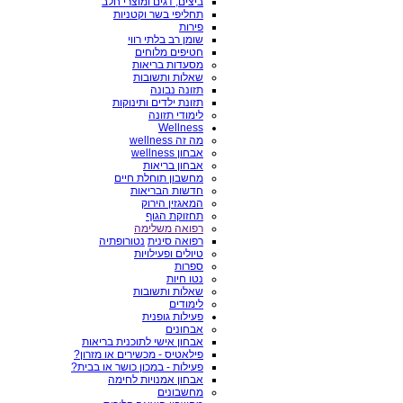
ביצים, דגים ומוצרי חלב
תחליפי בשר וקטניות
פירות
שומן רב בלתי רווי
חטיפים מלוחים
מסעדות בריאות
שאלות ותשובות
תזונה נבונה
תזונת ילדים ותינוקות
לימודי תזונה
Wellness
מה זה wellness
אבחון wellness
אבחון בריאות
מחשבון תוחלת חיים
חדשות הבריאות
המאגזין הירוק
תחזוקת הגוף
רפואה משלימה
רפואה סינית
נטורופתיה
טיולים ופעילויות
ספרות
נטו חיות
שאלות ותשובות
לימודים
פעילות גופנית
אבחונים
אבחון אישי לתוכנית בריאות
פילאטיס - מכשירים או מזרון?
פעילות - במכון כושר או בבית?
אבחון אמנויות לחימה
מחשבונים