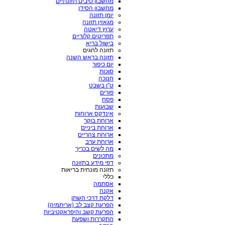
מחשבון סיבים תזונתיים
מחשבון הסידן
יומן תזונה
מגאזין תזונה
ערוץ דיאטה
תפריטים קלוריים
בישול בריא
תזונה לחגים
תזונה בראש השנה
יום כיפור
סוכות
חנוכה
ט"ו בשבט
פורים
פסח
שבועות
אינדקס ארוחות
ארוחת בוקר
ארוחת ביניים
ארוחת צהריים
ארוחת ערב
מה לשים בכריך
מתכונים
דפי מידע בתזונה
תזונה מונחית בריאות
כללי
אסתמה
אקנה
דלקת דרכי השתן
הפרעת קצב לב (אריתמיה)
הפרעת קשב והיפראקטיביות
התקררות ושפעת