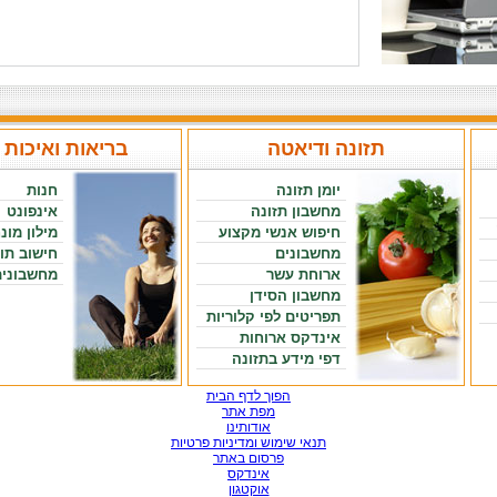
תזונה ודיאטה
בריאות ואיכות 
יומן תזונה
חנות
מחשבון תזונה
אינפונט
חיפוש אנשי מקצוע
מילון מונ
מחשבונים
חישוב תו
ארוחת עשר
מחשבונים
מחשבון הסידן
תפריטים לפי קלוריות
אינדקס ארוחות
דפי מידע בתזונה
הפוך לדף הבית
מפת אתר
אודותינו
תנאי שימוש ומדיניות פרטיות
פרסום באתר
אינדקס
אוקטגון