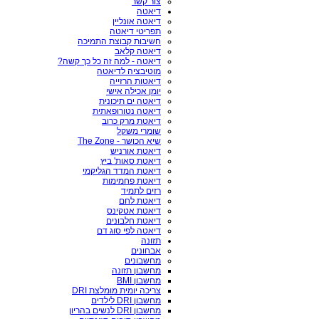
צור קשר
דיאטה
דיאטה אונליין
תפריטי דיאטה
חשיבות קבוצת התמיכה
דיאטה קלאב
דיאטה - למה זה כל כך קשה?
מוטיבציה לדיאטה
דיאטות הרזייה
יומן אכילה אישי
דיאטה ים תיכונית
דיאטה נטורופאתית
דיאטת מרק כרוב
שומרי משקל
שיא הכושר - The Zone
דיאטת אורניש
דיאטת סאות' ביץ
דיאטת המדד הגליקמי
דיאטת פחמימות
רזים לתמיד
דיאטת לחם
דיאטת אטקינס
דיאטת חלבונים
דיאטה לפי סוג דם
תזונה
אבחונים
מחשבונים
מחשבון תזונה
מחשבון BMI
צריכה יומית מומלצת DRI
מחשבון DRI לילדים
מחשבון DRI לנשים בהריון