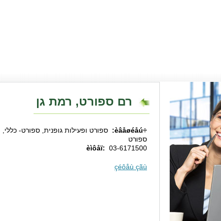
רם ספורט, רמת גן
÷èâåøéåú:
ספורט ופעילות גופנית, ספורט- כללי
ספורט
èìôåï:
03-6171500
çéôåù çãù