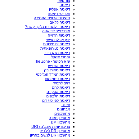
צור קשר
דיאטה
דיאטה אונליין
תפריטי דיאטה
חשיבות קבוצת התמיכה
דיאטה קלאב
דיאטה - למה זה כל כך קשה?
מוטיבציה לדיאטה
דיאטות הרזייה
יומן אכילה אישי
דיאטה ים תיכונית
דיאטה נטורופאתית
דיאטת מרק כרוב
שומרי משקל
שיא הכושר - The Zone
דיאטת אורניש
דיאטת סאות' ביץ
דיאטת המדד הגליקמי
דיאטת פחמימות
רזים לתמיד
דיאטת לחם
דיאטת אטקינס
דיאטת חלבונים
דיאטה לפי סוג דם
תזונה
אבחונים
מחשבונים
מחשבון תזונה
מחשבון BMI
צריכה יומית מומלצת DRI
מחשבון DRI לילדים
מחשבון DRI לנשים בהריון