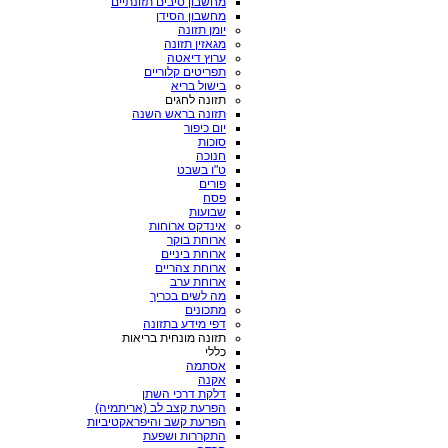
מחשבון סיבים תזונתיים
מחשבון הסידן
יומן תזונה
מגאזין תזונה
ערוץ דיאטה
תפריטים קלוריים
בישול בריא
תזונה לחגים
תזונה בראש השנה
יום כיפור
סוכות
חנוכה
ט"ו בשבט
פורים
פסח
שבועות
אינדקס ארוחות
ארוחת בוקר
ארוחת ביניים
ארוחת צהריים
ארוחת ערב
מה לשים בכריך
מתכונים
דפי מידע בתזונה
תזונה מונחית בריאות
כללי
אסתמה
אקנה
דלקת דרכי השתן
הפרעת קצב לב (אריתמיה)
הפרעת קשב והיפראקטיביות
התקררות ושפעת