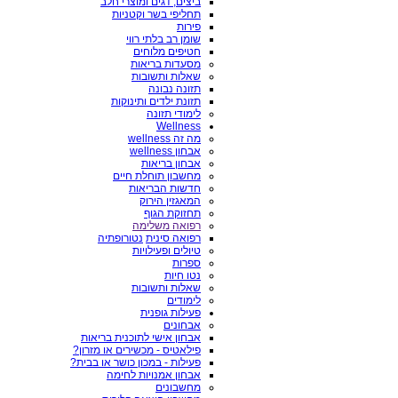
ביצים, דגים ומוצרי חלב
תחליפי בשר וקטניות
פירות
שומן רב בלתי רווי
חטיפים מלוחים
מסעדות בריאות
שאלות ותשובות
תזונה נבונה
תזונת ילדים ותינוקות
לימודי תזונה
Wellness
מה זה wellness
אבחון wellness
אבחון בריאות
מחשבון תוחלת חיים
חדשות הבריאות
המאגזין הירוק
תחזוקת הגוף
רפואה משלימה
רפואה סינית
נטורופתיה
טיולים ופעילויות
ספרות
נטו חיות
שאלות ותשובות
לימודים
פעילות גופנית
אבחונים
אבחון אישי לתוכנית בריאות
פילאטיס - מכשירים או מזרון?
פעילות - במכון כושר או בבית?
אבחון אמנויות לחימה
מחשבונים