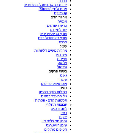
חרדה
ירידה בכושר השכלי במבוגרים
מתח ולחץ (Strees)
קטראקט
מחזור הדם
אנמיה
טרשת עורקים
יתר לחץ דם
עודף טריגליצרידים
עודף כולסטרול בדם
סכרת
עיכול
מחלות מעיים דלקתיות
מעי רגיז
עצירות
צליאק
שלשול
בעיות פרקים
גאוט
שיגרון
אוסתאוארטריטיס
נשים
בחילות בוקר בהריון
גיל המעבר בנשים
תסמונת קדם - ווסתית
קבוצות תחליף
לחם ודגנים
בשר
ירקות
שומן חד בלתי רווי
שומן רווי/טרנס
חטיפים מתוקים