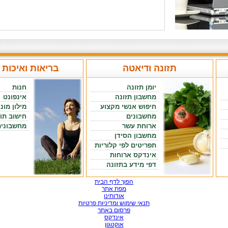
תזונה ודיאטה
בריאות ואיכות 
יומן תזונה
חנות
מחשבון תזונה
אינפונט
חיפוש אנשי מקצוע
מילון מונ
מחשבונים
חישוב תו
ארוחת עשר
מחשבונים
מחשבון הסידן
תפריטים לפי קלוריות
אינדקס ארוחות
דפי מידע בתזונה
הפוך לדף הבית
מפת אתר
אודותינו
תנאי שימוש ומדיניות פרטיות
פרסום באתר
אינדקס
אוקטגון