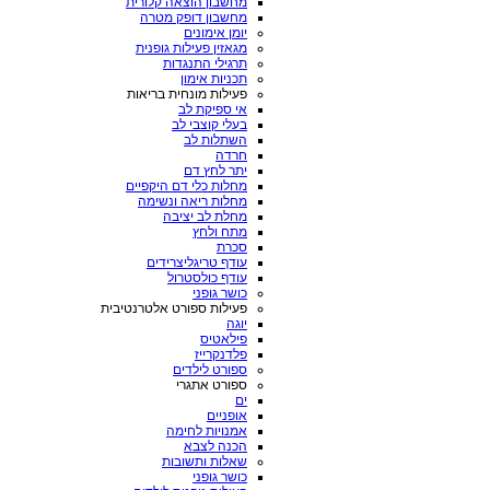
מחשבון הוצאה קלורית
מחשבון דופק מטרה
יומן אימונים
מגאזין פעילות גופנית
תרגילי התנגדות
תכניות אימון
פעילות מונחית בריאות
אי ספיקת לב
בעלי קוצבי לב
השתלות לב
חרדה
יתר לחץ דם
מחלות כלי דם היקפיים
מחלות ריאה ונשימה
מחלת לב יציבה
מתח ולחץ
סכרת
עודף טריגליצרידים
עודף כולסטרול
כושר גופני
פעילות ספורט אלטרנטיבית
יוגה
פילאטיס
פלדנקרייז
ספורט לילדים
ספורט אתגרי
ים
אופניים
אמנויות לחימה
הכנה לצבא
שאלות ותשובות
כושר גופני