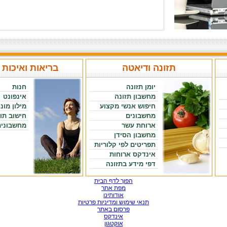
תזונה ודיאטה
בריאות ואיכות 
יומן תזונה
חנות
מחשבון תזונה
אינפונט
חיפוש אנשי מקצוע
מילון מונ
מחשבונים
חישוב תו
ארוחת עשר
מחשבונים
מחשבון הסידן
תפריטים לפי קלוריות
אינדקס ארוחות
דפי מידע בתזונה
הפוך לדף הבית
מפת אתר
אודותינו
תנאי שימוש ומדיניות פרטיות
פרסום באתר
אינדקס
אוקטגון