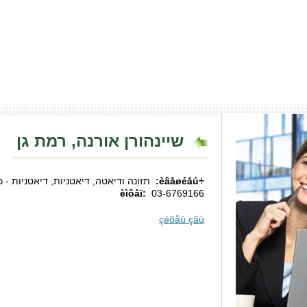
שיינהורן אורנה, רמת גן
÷èâåøéåú:
תזונה ודיאטה, דיאטניות, דיאטניות - כ
èìôåï:
03-6769166
çéôåù çãù