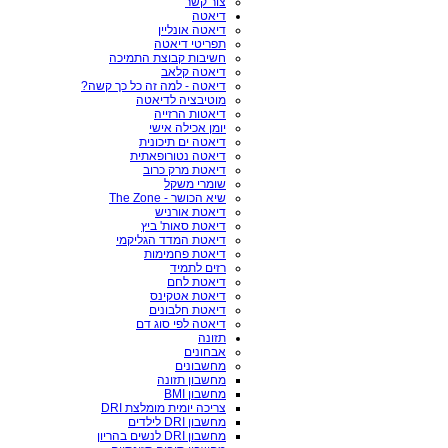
צור קשר
דיאטה
דיאטה אונליין
תפריטי דיאטה
חשיבות קבוצת התמיכה
דיאטה קלאב
דיאטה - למה זה כל כך קשה?
מוטיבציה לדיאטה
דיאטות הרזייה
יומן אכילה אישי
דיאטה ים תיכונית
דיאטה נטורופאתית
דיאטת מרק כרוב
שומרי משקל
שיא הכושר - The Zone
דיאטת אורניש
דיאטת סאות' ביץ
דיאטת המדד הגליקמי
דיאטת פחמימות
רזים לתמיד
דיאטת לחם
דיאטת אטקינס
דיאטת חלבונים
דיאטה לפי סוג דם
תזונה
אבחונים
מחשבונים
מחשבון תזונה
מחשבון BMI
צריכה יומית מומלצת DRI
מחשבון DRI לילדים
מחשבון DRI לנשים בהריון