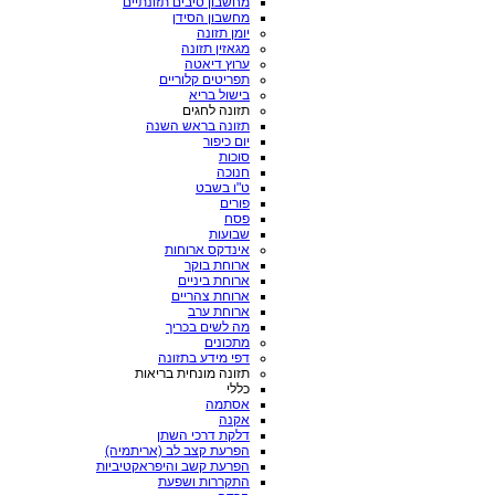
מחשבון סיבים תזונתיים
מחשבון הסידן
יומן תזונה
מגאזין תזונה
ערוץ דיאטה
תפריטים קלוריים
בישול בריא
תזונה לחגים
תזונה בראש השנה
יום כיפור
סוכות
חנוכה
ט"ו בשבט
פורים
פסח
שבועות
אינדקס ארוחות
ארוחת בוקר
ארוחת ביניים
ארוחת צהריים
ארוחת ערב
מה לשים בכריך
מתכונים
דפי מידע בתזונה
תזונה מונחית בריאות
כללי
אסתמה
אקנה
דלקת דרכי השתן
הפרעת קצב לב (אריתמיה)
הפרעת קשב והיפראקטיביות
התקררות ושפעת