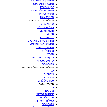
מחשבון הוצאה קלורית
מחשבון דופק מטרה
יומן אימונים
מגאזין פעילות גופנית
תרגילי התנגדות
תכניות אימון
פעילות מונחית בריאות
אי ספיקת לב
בעלי קוצבי לב
השתלות לב
חרדה
יתר לחץ דם
מחלות כלי דם היקפיים
מחלות ריאה ונשימה
מחלת לב יציבה
מתח ולחץ
סכרת
עודף טריגליצרידים
עודף כולסטרול
כושר גופני
פעילות ספורט אלטרנטיבית
יוגה
פילאטיס
פלדנקרייז
ספורט לילדים
ספורט אתגרי
ים
אופניים
אמנויות לחימה
הכנה לצבא
שאלות ותשובות
כושר גופני