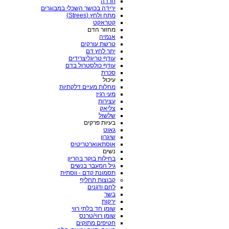
חרדה
ירידה בכושר השכלי במבוגרים
מתח ולחץ (Strees)
קטראקט
מחזור הדם
אנמיה
טרשת עורקים
יתר לחץ דם
עודף טריגליצרידים
עודף כולסטרול בדם
סכרת
עיכול
מחלות מעיים דלקתיות
מעי רגיז
עצירות
צליאק
שלשול
בעיות פרקים
גאוט
שיגרון
אוסתאוארטריטיס
נשים
בחילות בוקר בהריון
גיל המעבר בנשים
תסמונת קדם - ווסתית
קבוצות תחליף
לחם ודגנים
בשר
ירקות
שומן חד בלתי רווי
שומן רווי/טרנס
חטיפים מתוקים