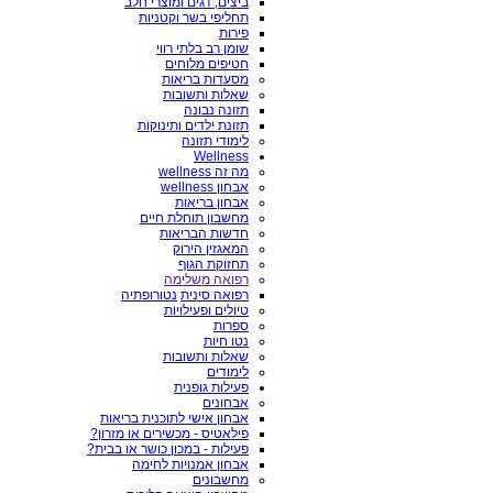
ביצים, דגים ומוצרי חלב
תחליפי בשר וקטניות
פירות
שומן רב בלתי רווי
חטיפים מלוחים
מסעדות בריאות
שאלות ותשובות
תזונה נבונה
תזונת ילדים ותינוקות
לימודי תזונה
Wellness
מה זה wellness
אבחון wellness
אבחון בריאות
מחשבון תוחלת חיים
חדשות הבריאות
המאגזין הירוק
תחזוקת הגוף
רפואה משלימה
רפואה סינית
נטורופתיה
טיולים ופעילויות
ספרות
נטו חיות
שאלות ותשובות
לימודים
פעילות גופנית
אבחונים
אבחון אישי לתוכנית בריאות
פילאטיס - מכשירים או מזרון?
פעילות - במכון כושר או בבית?
אבחון אמנויות לחימה
מחשבונים