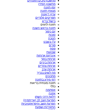
מחשבון סיבים תזונתיים
מחשבון הסידן
יומן תזונה
מגאזין תזונה
ערוץ דיאטה
תפריטים קלוריים
בישול בריא
תזונה לחגים
תזונה בראש השנה
יום כיפור
סוכות
חנוכה
ט"ו בשבט
פורים
פסח
שבועות
אינדקס ארוחות
ארוחת בוקר
ארוחת ביניים
ארוחת צהריים
ארוחת ערב
מה לשים בכריך
מתכונים
דפי מידע בתזונה
תזונה מונחית בריאות
כללי
אסתמה
אקנה
דלקת דרכי השתן
הפרעת קצב לב (אריתמיה)
הפרעת קשב והיפראקטיביות
התקררות ושפעת