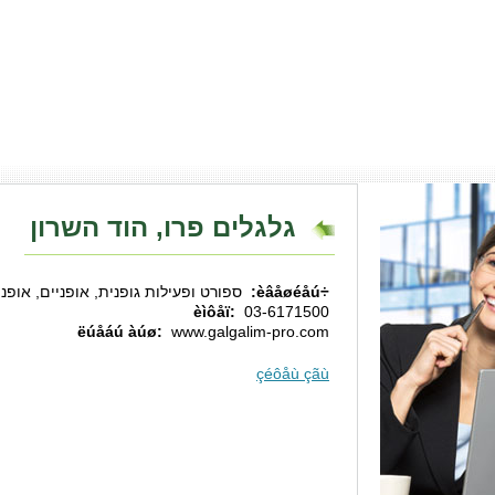
גלגלים פרו, הוד השרון
÷èâåøéåú:
ספורט ופעילות גופנית, אופניים, אופניי
èìôåï:
03-6171500
ëúåáú àúø:
www.galgalim-pro.com
çéôåù çãù