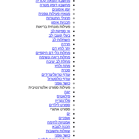
מחשבון הוצאה קלורית
מחשבון דופק מטרה
יומן אימונים
מגאזין פעילות גופנית
תרגילי התנגדות
תכניות אימון
פעילות מונחית בריאות
אי ספיקת לב
בעלי קוצבי לב
השתלות לב
חרדה
יתר לחץ דם
מחלות כלי דם היקפיים
מחלות ריאה ונשימה
מחלת לב יציבה
מתח ולחץ
סכרת
עודף טריגליצרידים
עודף כולסטרול
כושר גופני
פעילות ספורט אלטרנטיבית
יוגה
פילאטיס
פלדנקרייז
ספורט לילדים
ספורט אתגרי
ים
אופניים
אמנויות לחימה
הכנה לצבא
שאלות ותשובות
כושר גופני