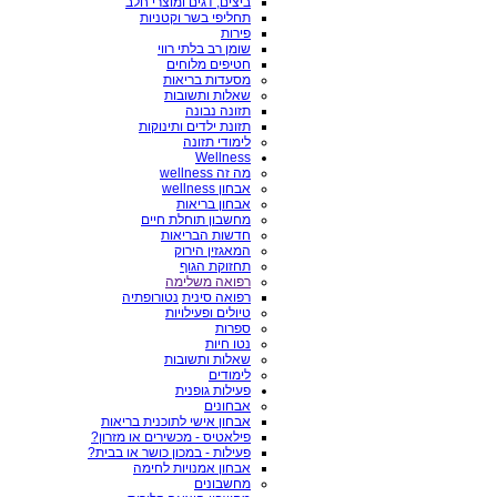
ביצים, דגים ומוצרי חלב
תחליפי בשר וקטניות
פירות
שומן רב בלתי רווי
חטיפים מלוחים
מסעדות בריאות
שאלות ותשובות
תזונה נבונה
תזונת ילדים ותינוקות
לימודי תזונה
Wellness
מה זה wellness
אבחון wellness
אבחון בריאות
מחשבון תוחלת חיים
חדשות הבריאות
המאגזין הירוק
תחזוקת הגוף
רפואה משלימה
רפואה סינית
נטורופתיה
טיולים ופעילויות
ספרות
נטו חיות
שאלות ותשובות
לימודים
פעילות גופנית
אבחונים
אבחון אישי לתוכנית בריאות
פילאטיס - מכשירים או מזרון?
פעילות - במכון כושר או בבית?
אבחון אמנויות לחימה
מחשבונים