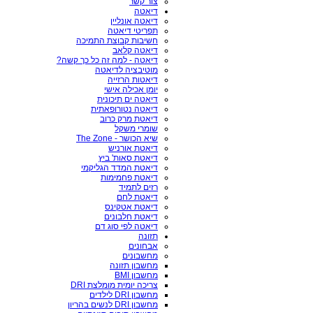
צור קשר
דיאטה
דיאטה אונליין
תפריטי דיאטה
חשיבות קבוצת התמיכה
דיאטה קלאב
דיאטה - למה זה כל כך קשה?
מוטיבציה לדיאטה
דיאטות הרזייה
יומן אכילה אישי
דיאטה ים תיכונית
דיאטה נטורופאתית
דיאטת מרק כרוב
שומרי משקל
שיא הכושר - The Zone
דיאטת אורניש
דיאטת סאות' ביץ
דיאטת המדד הגליקמי
דיאטת פחמימות
רזים לתמיד
דיאטת לחם
דיאטת אטקינס
דיאטת חלבונים
דיאטה לפי סוג דם
תזונה
אבחונים
מחשבונים
מחשבון תזונה
מחשבון BMI
צריכה יומית מומלצת DRI
מחשבון DRI לילדים
מחשבון DRI לנשים בהריון