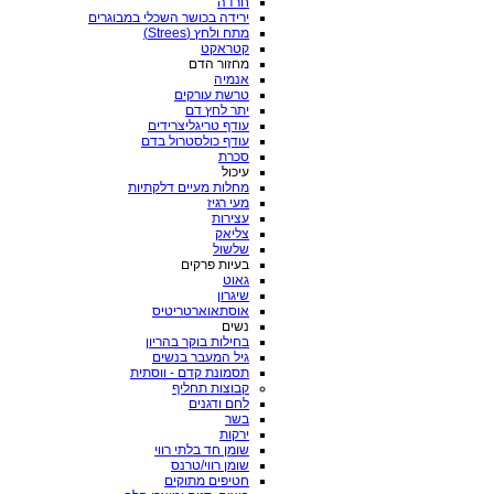
חרדה
ירידה בכושר השכלי במבוגרים
מתח ולחץ (Strees)
קטראקט
מחזור הדם
אנמיה
טרשת עורקים
יתר לחץ דם
עודף טריגליצרידים
עודף כולסטרול בדם
סכרת
עיכול
מחלות מעיים דלקתיות
מעי רגיז
עצירות
צליאק
שלשול
בעיות פרקים
גאוט
שיגרון
אוסתאוארטריטיס
נשים
בחילות בוקר בהריון
גיל המעבר בנשים
תסמונת קדם - ווסתית
קבוצות תחליף
לחם ודגנים
בשר
ירקות
שומן חד בלתי רווי
שומן רווי/טרנס
חטיפים מתוקים