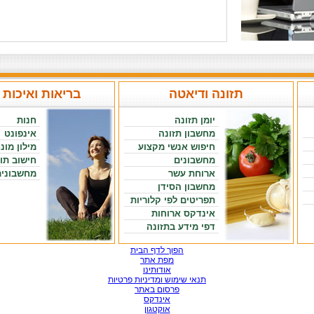
תזונה ודיאטה
בריאות ואיכות 
יומן תזונה
חנות
מחשבון תזונה
אינפונט
חיפוש אנשי מקצוע
מילון מונ
מחשבונים
חישוב תו
ארוחת עשר
מחשבונים
מחשבון הסידן
תפריטים לפי קלוריות
אינדקס ארוחות
דפי מידע בתזונה
הפוך לדף הבית
מפת אתר
אודותינו
תנאי שימוש ומדיניות פרטיות
פרסום באתר
אינדקס
אוקטגון