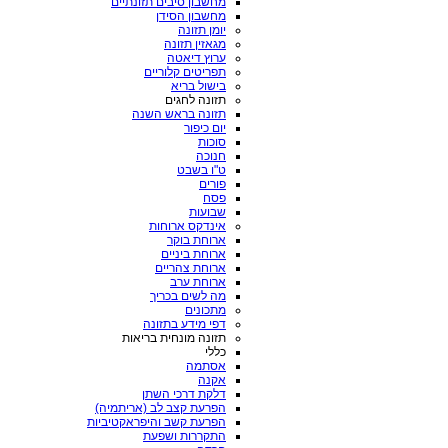
מחשבון סיבים תזונתיים
מחשבון הסידן
יומן תזונה
מגאזין תזונה
ערוץ דיאטה
תפריטים קלוריים
בישול בריא
תזונה לחגים
תזונה בראש השנה
יום כיפור
סוכות
חנוכה
ט"ו בשבט
פורים
פסח
שבועות
אינדקס ארוחות
ארוחת בוקר
ארוחת ביניים
ארוחת צהריים
ארוחת ערב
מה לשים בכריך
מתכונים
דפי מידע בתזונה
תזונה מונחית בריאות
כללי
אסתמה
אקנה
דלקת דרכי השתן
הפרעת קצב לב (אריתמיה)
הפרעת קשב והיפראקטיביות
התקררות ושפעת