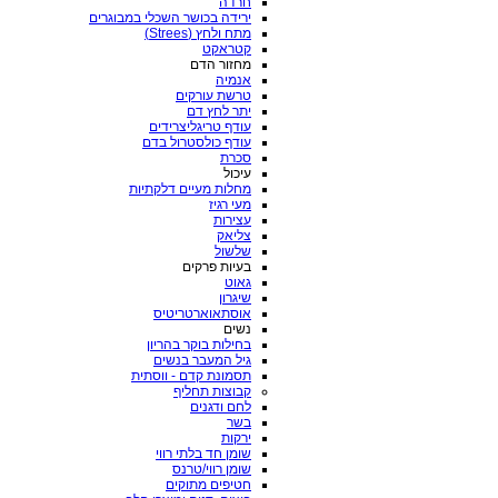
חרדה
ירידה בכושר השכלי במבוגרים
מתח ולחץ (Strees)
קטראקט
מחזור הדם
אנמיה
טרשת עורקים
יתר לחץ דם
עודף טריגליצרידים
עודף כולסטרול בדם
סכרת
עיכול
מחלות מעיים דלקתיות
מעי רגיז
עצירות
צליאק
שלשול
בעיות פרקים
גאוט
שיגרון
אוסתאוארטריטיס
נשים
בחילות בוקר בהריון
גיל המעבר בנשים
תסמונת קדם - ווסתית
קבוצות תחליף
לחם ודגנים
בשר
ירקות
שומן חד בלתי רווי
שומן רווי/טרנס
חטיפים מתוקים