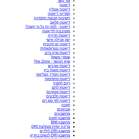
צור קשר
דיאטה
דיאטה אונליין
תפריטי דיאטה
חשיבות קבוצת התמיכה
דיאטה קלאב
דיאטה - למה זה כל כך קשה?
מוטיבציה לדיאטה
דיאטות הרזייה
יומן אכילה אישי
דיאטה ים תיכונית
דיאטה נטורופאתית
דיאטת מרק כרוב
שומרי משקל
שיא הכושר - The Zone
דיאטת אורניש
דיאטת סאות' ביץ
דיאטת המדד הגליקמי
דיאטת פחמימות
רזים לתמיד
דיאטת לחם
דיאטת אטקינס
דיאטת חלבונים
דיאטה לפי סוג דם
תזונה
אבחונים
מחשבונים
מחשבון תזונה
מחשבון BMI
צריכה יומית מומלצת DRI
מחשבון DRI לילדים
מחשבון DRI לנשים בהריון