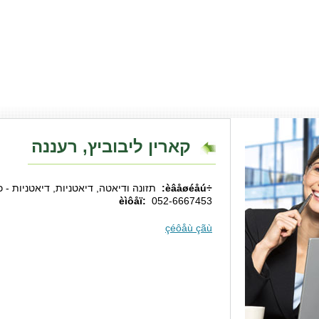
קארין ליבוביץ, רעננה
÷èâåøéåú:
תזונה ודיאטה, דיאטניות, דיאטניות - כ
èìôåï:
052-6667453
çéôåù çãù