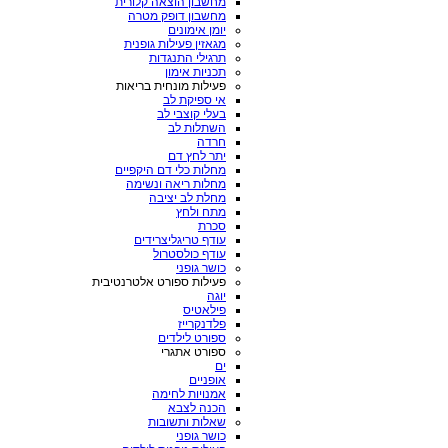
מחשבון הוצאה קלורית
מחשבון דופק מטרה
יומן אימונים
מגאזין פעילות גופנית
תרגילי התנגדות
תכניות אימון
פעילות מונחית בריאות
אי ספיקת לב
בעלי קוצבי לב
השתלות לב
חרדה
יתר לחץ דם
מחלות כלי דם היקפיים
מחלות ריאה ונשימה
מחלת לב יציבה
מתח ולחץ
סכרת
עודף טריגליצרידים
עודף כולסטרול
כושר גופני
פעילות ספורט אלטרנטיבית
יוגה
פילאטיס
פלדנקרייז
ספורט לילדים
ספורט אתגרי
ים
אופניים
אמנויות לחימה
הכנה לצבא
שאלות ותשובות
כושר גופני