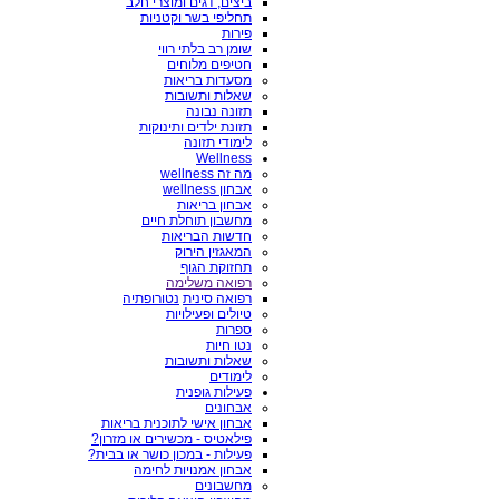
ביצים, דגים ומוצרי חלב
תחליפי בשר וקטניות
פירות
שומן רב בלתי רווי
חטיפים מלוחים
מסעדות בריאות
שאלות ותשובות
תזונה נבונה
תזונת ילדים ותינוקות
לימודי תזונה
Wellness
מה זה wellness
אבחון wellness
אבחון בריאות
מחשבון תוחלת חיים
חדשות הבריאות
המאגזין הירוק
תחזוקת הגוף
רפואה משלימה
רפואה סינית
נטורופתיה
טיולים ופעילויות
ספרות
נטו חיות
שאלות ותשובות
לימודים
פעילות גופנית
אבחונים
אבחון אישי לתוכנית בריאות
פילאטיס - מכשירים או מזרון?
פעילות - במכון כושר או בבית?
אבחון אמנויות לחימה
מחשבונים