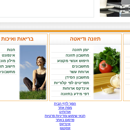
תזונה ודיאטה
בריאות ואיכות 
יומן תזונה
חנות
מחשבון תזונה
אינפונט
חיפוש אנשי מקצוע
מילון מונ
מחשבונים
חישוב תו
ארוחת עשר
מחשבונים
מחשבון הסידן
תפריטים לפי קלוריות
אינדקס ארוחות
דפי מידע בתזונה
הפוך לדף הבית
מפת אתר
אודותינו
תנאי שימוש ומדיניות פרטיות
פרסום באתר
אינדקס
אוקטגון