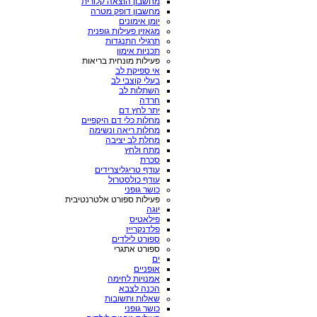
מחשבון הוצאה קלורית
מחשבון דופק מטרה
יומן אימונים
מגאזין פעילות גופנית
תרגילי התנגדות
תכניות אימון
פעילות מונחית בריאות
אי ספיקת לב
בעלי קוצבי לב
השתלות לב
חרדה
יתר לחץ דם
מחלות כלי דם היקפיים
מחלות ריאה ונשימה
מחלת לב יציבה
מתח ולחץ
סכרת
עודף טריגליצרידים
עודף כולסטרול
כושר גופני
פעילות ספורט אלטרנטיבית
יוגה
פילאטיס
פלדנקרייז
ספורט לילדים
ספורט אתגרי
ים
אופניים
אמנויות לחימה
הכנה לצבא
שאלות ותשובות
כושר גופני