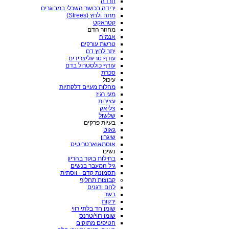
חרדה
ירידה בכושר השכלי במבוגרים
מתח ולחץ (Strees)
קטראקט
מחזור הדם
אנמיה
טרשת עורקים
יתר לחץ דם
עודף טריגליצרידים
עודף כולסטרול בדם
סכרת
עיכול
מחלות מעיים דלקתיות
מעי רגיז
עצירות
צליאק
שלשול
בעיות פרקים
גאוט
שיגרון
אוסתאוארטריטיס
נשים
בחילות בוקר בהריון
גיל המעבר בנשים
תסמונת קדם - ווסתית
קבוצות תחליף
לחם ודגנים
בשר
ירקות
שומן חד בלתי רווי
שומן רווי/טרנס
חטיפים מתוקים