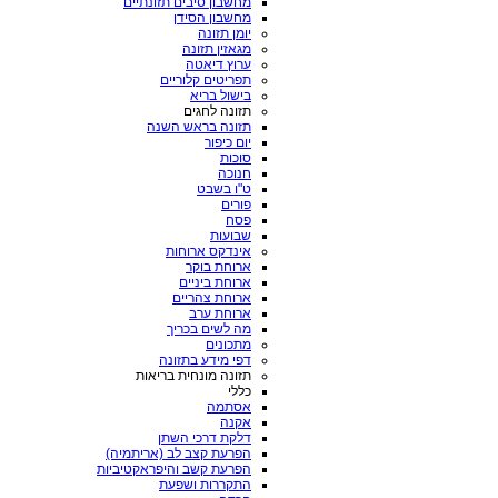
מחשבון סיבים תזונתיים
מחשבון הסידן
יומן תזונה
מגאזין תזונה
ערוץ דיאטה
תפריטים קלוריים
בישול בריא
תזונה לחגים
תזונה בראש השנה
יום כיפור
סוכות
חנוכה
ט"ו בשבט
פורים
פסח
שבועות
אינדקס ארוחות
ארוחת בוקר
ארוחת ביניים
ארוחת צהריים
ארוחת ערב
מה לשים בכריך
מתכונים
דפי מידע בתזונה
תזונה מונחית בריאות
כללי
אסתמה
אקנה
דלקת דרכי השתן
הפרעת קצב לב (אריתמיה)
הפרעת קשב והיפראקטיביות
התקררות ושפעת