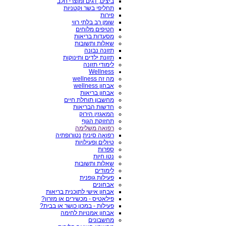
ביצים, דגים ומוצרי חלב
תחליפי בשר וקטניות
פירות
שומן רב בלתי רווי
חטיפים מלוחים
מסעדות בריאות
שאלות ותשובות
תזונה נבונה
תזונת ילדים ותינוקות
לימודי תזונה
Wellness
מה זה wellness
אבחון wellness
אבחון בריאות
מחשבון תוחלת חיים
חדשות הבריאות
המאגזין הירוק
תחזוקת הגוף
רפואה משלימה
רפואה סינית
נטורופתיה
טיולים ופעילויות
ספרות
נטו חיות
שאלות ותשובות
לימודים
פעילות גופנית
אבחונים
אבחון אישי לתוכנית בריאות
פילאטיס - מכשירים או מזרון?
פעילות - במכון כושר או בבית?
אבחון אמנויות לחימה
מחשבונים