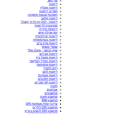
צור קשר
דיאטה
דיאטה אונליין
תפריטי דיאטה
חשיבות קבוצת התמיכה
דיאטה קלאב
דיאטה - למה זה כל כך קשה?
מוטיבציה לדיאטה
דיאטות הרזייה
יומן אכילה אישי
דיאטה ים תיכונית
דיאטה נטורופאתית
דיאטת מרק כרוב
שומרי משקל
שיא הכושר - The Zone
דיאטת אורניש
דיאטת סאות' ביץ
דיאטת המדד הגליקמי
דיאטת פחמימות
רזים לתמיד
דיאטת לחם
דיאטת אטקינס
דיאטת חלבונים
דיאטה לפי סוג דם
תזונה
אבחונים
מחשבונים
מחשבון תזונה
מחשבון BMI
צריכה יומית מומלצת DRI
מחשבון DRI לילדים
מחשבון DRI לנשים בהריון