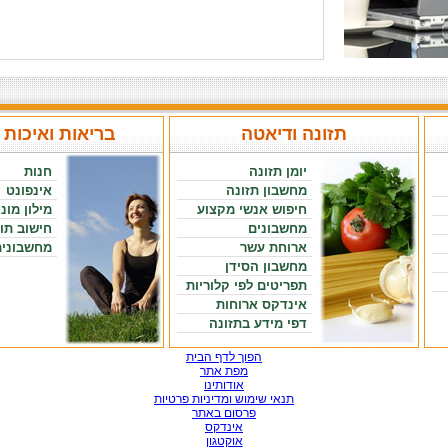
תזונה ודיאטה
בריאות ואיכות 
יומן תזונה
חנות
מחשבון תזונה
אינפונט
חיפוש אנשי מקצוע
מילון מונ
מחשבונים
חישוב תו
ארוחת עשר
מחשבונים
מחשבון הסידן
תפריטים לפי קלוריות
אינדקס ארוחות
דפי מידע בתזונה
הפוך לדף הבית
מפת אתר
אודותינו
תנאי שימוש ומדיניות פרטיות
פרסום באתר
אינדקס
אוקטגון