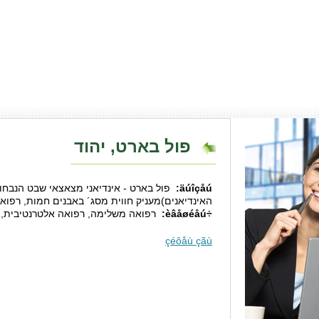
פול בארט, יהוד
äúîçåú:
פול בארט - אינדיאני מצאצאי שבט הנבחו
האינדיאנים)מעניק חווית מסג´ באבנים חמות, רפוא
÷èâåøéåú:
רפואה משלימה, רפואה אלטרנטיבית, 
çéôåù çãù