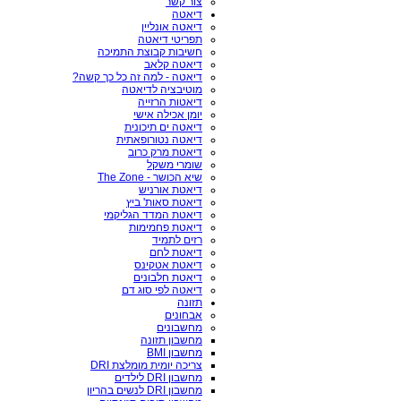
צור קשר
דיאטה
דיאטה אונליין
תפריטי דיאטה
חשיבות קבוצת התמיכה
דיאטה קלאב
דיאטה - למה זה כל כך קשה?
מוטיבציה לדיאטה
דיאטות הרזייה
יומן אכילה אישי
דיאטה ים תיכונית
דיאטה נטורופאתית
דיאטת מרק כרוב
שומרי משקל
שיא הכושר - The Zone
דיאטת אורניש
דיאטת סאות' ביץ
דיאטת המדד הגליקמי
דיאטת פחמימות
רזים לתמיד
דיאטת לחם
דיאטת אטקינס
דיאטת חלבונים
דיאטה לפי סוג דם
תזונה
אבחונים
מחשבונים
מחשבון תזונה
מחשבון BMI
צריכה יומית מומלצת DRI
מחשבון DRI לילדים
מחשבון DRI לנשים בהריון