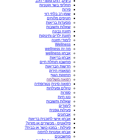
ביצים, דגים ומוצרי חלב
תחליפי בשר וקטניות
פירות
שומן רב בלתי רווי
חטיפים מלוחים
מסעדות בריאות
שאלות ותשובות
תזונה נבונה
תזונת ילדים ותינוקות
לימודי תזונה
Wellness
מה זה wellness
אבחון wellness
אבחון בריאות
מחשבון תוחלת חיים
חדשות הבריאות
המאגזין הירוק
תחזוקת הגוף
רפואה משלימה
רפואה סינית
נטורופתיה
טיולים ופעילויות
ספרות
נטו חיות
שאלות ותשובות
לימודים
פעילות גופנית
אבחונים
אבחון אישי לתוכנית בריאות
פילאטיס - מכשירים או מזרון?
פעילות - במכון כושר או בבית?
אבחון אמנויות לחימה
מחשבונים