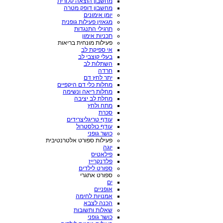
מחשבון הוצאה קלורית
מחשבון דופק מטרה
יומן אימונים
מגאזין פעילות גופנית
תרגילי התנגדות
תכניות אימון
פעילות מונחית בריאות
אי ספיקת לב
בעלי קוצבי לב
השתלות לב
חרדה
יתר לחץ דם
מחלות כלי דם היקפיים
מחלות ריאה ונשימה
מחלת לב יציבה
מתח ולחץ
סכרת
עודף טריגליצרידים
עודף כולסטרול
כושר גופני
פעילות ספורט אלטרנטיבית
יוגה
פילאטיס
פלדנקרייז
ספורט לילדים
ספורט אתגרי
ים
אופניים
אמנויות לחימה
הכנה לצבא
שאלות ותשובות
כושר גופני