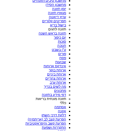
מחשבון סיבים תזונתיים
מחשבון הסידן
יומן תזונה
מגאזין תזונה
ערוץ דיאטה
תפריטים קלוריים
בישול בריא
תזונה לחגים
תזונה בראש השנה
יום כיפור
סוכות
חנוכה
ט"ו בשבט
פורים
פסח
שבועות
אינדקס ארוחות
ארוחת בוקר
ארוחת ביניים
ארוחת צהריים
ארוחת ערב
מה לשים בכריך
מתכונים
דפי מידע בתזונה
תזונה מונחית בריאות
כללי
אסתמה
אקנה
דלקת דרכי השתן
הפרעת קצב לב (אריתמיה)
הפרעת קשב והיפראקטיביות
התקררות ושפעת