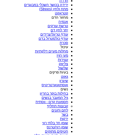
חרדה
ירידה בכושר השכלי במבוגרים
מתח ולחץ (Strees)
קטראקט
מחזור הדם
אנמיה
טרשת עורקים
יתר לחץ דם
עודף טריגליצרידים
עודף כולסטרול בדם
סכרת
עיכול
מחלות מעיים דלקתיות
מעי רגיז
עצירות
צליאק
שלשול
בעיות פרקים
גאוט
שיגרון
אוסתאוארטריטיס
נשים
בחילות בוקר בהריון
גיל המעבר בנשים
תסמונת קדם - ווסתית
קבוצות תחליף
לחם ודגנים
בשר
ירקות
שומן חד בלתי רווי
שומן רווי/טרנס
חטיפים מתוקים