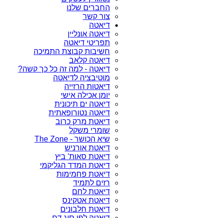
החברים שלנו
צור קשר
דיאטה
דיאטה אונליין
תפריטי דיאטה
חשיבות קבוצת התמיכה
דיאטה קלאב
דיאטה - למה זה כל כך קשה?
מוטיבציה לדיאטה
דיאטות הרזייה
יומן אכילה אישי
דיאטה ים תיכונית
דיאטה נטורופאתית
דיאטת מרק כרוב
שומרי משקל
שיא הכושר - The Zone
דיאטת אורניש
דיאטת סאות' ביץ
דיאטת המדד הגליקמי
דיאטת פחמימות
רזים לתמיד
דיאטת לחם
דיאטת אטקינס
דיאטת חלבונים
דיאטה לפי סוג דם