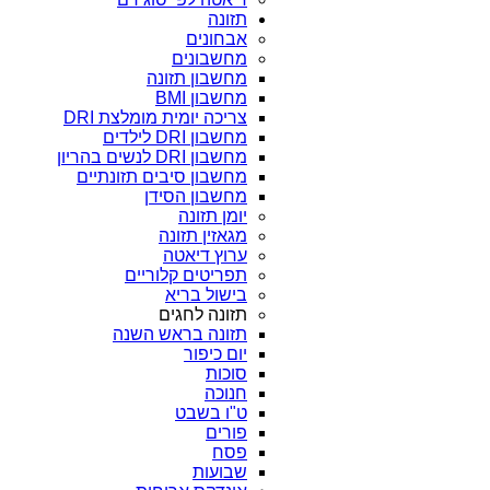
תזונה
אבחונים
מחשבונים
מחשבון תזונה
מחשבון BMI
צריכה יומית מומלצת DRI
מחשבון DRI לילדים
מחשבון DRI לנשים בהריון
מחשבון סיבים תזונתיים
מחשבון הסידן
יומן תזונה
מגאזין תזונה
ערוץ דיאטה
תפריטים קלוריים
בישול בריא
תזונה לחגים
תזונה בראש השנה
יום כיפור
סוכות
חנוכה
ט"ו בשבט
פורים
פסח
שבועות