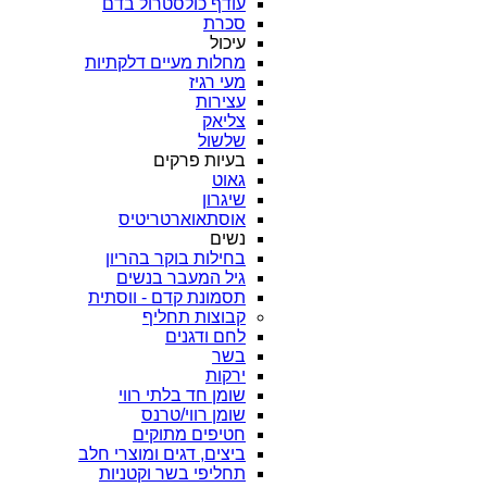
עודף כולסטרול בדם
סכרת
עיכול
מחלות מעיים דלקתיות
מעי רגיז
עצירות
צליאק
שלשול
בעיות פרקים
גאוט
שיגרון
אוסתאוארטריטיס
נשים
בחילות בוקר בהריון
גיל המעבר בנשים
תסמונת קדם - ווסתית
קבוצות תחליף
לחם ודגנים
בשר
ירקות
שומן חד בלתי רווי
שומן רווי/טרנס
חטיפים מתוקים
ביצים, דגים ומוצרי חלב
תחליפי בשר וקטניות