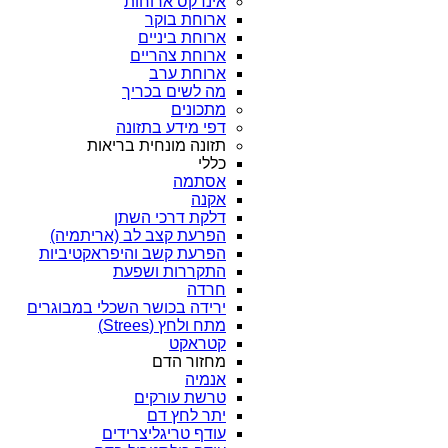
אינדקס ארוחות
ארוחת בוקר
ארוחת ביניים
ארוחת צהריים
ארוחת ערב
מה לשים בכריך
מתכונים
דפי מידע בתזונה
תזונה מונחית בריאות
כללי
אסתמה
אקנה
דלקת דרכי השתן
הפרעת קצב לב (אריתמיה)
הפרעת קשב והיפראקטיביות
התקררות ושפעת
חרדה
ירידה בכושר השכלי במבוגרים
מתח ולחץ (Strees)
קטראקט
מחזור הדם
אנמיה
טרשת עורקים
יתר לחץ דם
עודף טריגליצרידים