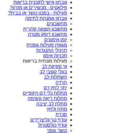
אבחון אישי לתוכנית בריאות
פילאטיס - מכשירים או מזרון?
פעילות - במכון כושר או בבית?
אבחון אמנויות לחימה
מחשבונים
מחשבון הוצאה קלורית
מחשבון דופק מטרה
יומן אימונים
מגאזין פעילות גופנית
תרגילי התנגדות
תכניות אימון
פעילות מונחית בריאות
אי ספיקת לב
בעלי קוצבי לב
השתלות לב
חרדה
יתר לחץ דם
מחלות כלי דם היקפיים
מחלות ריאה ונשימה
מחלת לב יציבה
מתח ולחץ
סכרת
עודף טריגליצרידים
עודף כולסטרול
כושר גופני