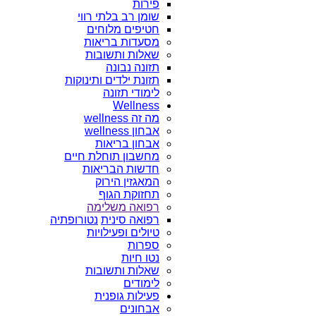
פירות
שומן רב בלתי רווי
חטיפים מלוחים
מסעדות בריאות
שאלות ותשובות
תזונה נבונה
תזונת ילדים ותינוקות
לימודי תזונה
Wellness
מה זה wellness
אבחון wellness
אבחון בריאות
מחשבון תוחלת חיים
חדשות הבריאות
המאגזין הירוק
תחזוקת הגוף
רפואה משלימה
רפואה סינית
נטורופתיה
טיולים ופעילויות
ספרות
נטו חיות
שאלות ותשובות
לימודים
פעילות גופנית
אבחונים