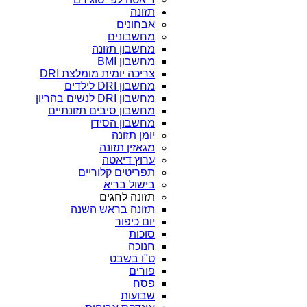
תזונה
אבחונים
מחשבונים
מחשבון תזונה
מחשבון BMI
צריכה יומית מומלצת DRI
מחשבון DRI לילדים
מחשבון DRI לנשים בהריון
מחשבון סיבים תזונתיים
מחשבון הסידן
יומן תזונה
מגאזין תזונה
ערוץ דיאטה
תפריטים קלוריים
בישול בריא
תזונה לחגים
תזונה בראש השנה
יום כיפור
סוכות
חנוכה
ט"ו בשבט
פורים
פסח
שבועות