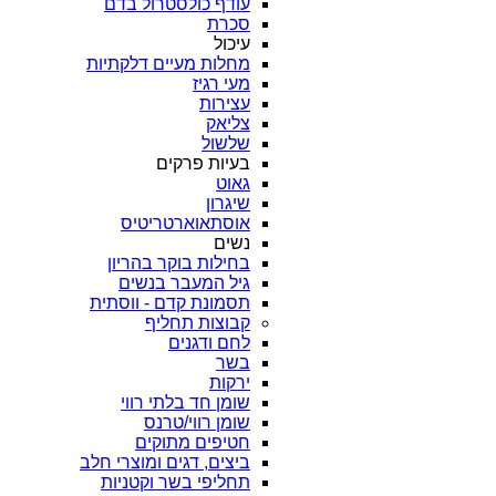
עודף כולסטרול בדם
סכרת
עיכול
מחלות מעיים דלקתיות
מעי רגיז
עצירות
צליאק
שלשול
בעיות פרקים
גאוט
שיגרון
אוסתאוארטריטיס
נשים
בחילות בוקר בהריון
גיל המעבר בנשים
תסמונת קדם - ווסתית
קבוצות תחליף
לחם ודגנים
בשר
ירקות
שומן חד בלתי רווי
שומן רווי/טרנס
חטיפים מתוקים
ביצים, דגים ומוצרי חלב
תחליפי בשר וקטניות