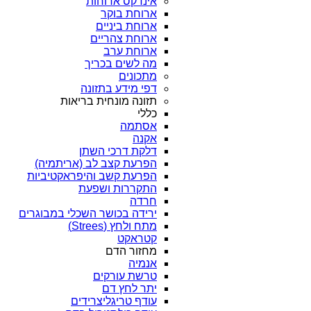
אינדקס ארוחות
ארוחת בוקר
ארוחת ביניים
ארוחת צהריים
ארוחת ערב
מה לשים בכריך
מתכונים
דפי מידע בתזונה
תזונה מונחית בריאות
כללי
אסתמה
אקנה
דלקת דרכי השתן
הפרעת קצב לב (אריתמיה)
הפרעת קשב והיפראקטיביות
התקררות ושפעת
חרדה
ירידה בכושר השכלי במבוגרים
מתח ולחץ (Strees)
קטראקט
מחזור הדם
אנמיה
טרשת עורקים
יתר לחץ דם
עודף טריגליצרידים