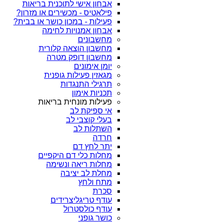
אבחון אישי לתוכנית בריאות
פילאטיס - מכשירים או מזרון?
פעילות - במכון כושר או בבית?
אבחון אמנויות לחימה
מחשבונים
מחשבון הוצאה קלורית
מחשבון דופק מטרה
יומן אימונים
מגאזין פעילות גופנית
תרגילי התנגדות
תכניות אימון
פעילות מונחית בריאות
אי ספיקת לב
בעלי קוצבי לב
השתלות לב
חרדה
יתר לחץ דם
מחלות כלי דם היקפיים
מחלות ריאה ונשימה
מחלת לב יציבה
מתח ולחץ
סכרת
עודף טריגליצרידים
עודף כולסטרול
כושר גופני