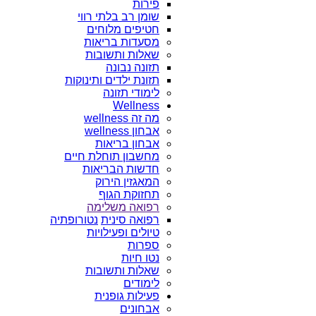
פירות
שומן רב בלתי רווי
חטיפים מלוחים
מסעדות בריאות
שאלות ותשובות
תזונה נבונה
תזונת ילדים ותינוקות
לימודי תזונה
Wellness
מה זה wellness
אבחון wellness
אבחון בריאות
מחשבון תוחלת חיים
חדשות הבריאות
המאגזין הירוק
תחזוקת הגוף
רפואה משלימה
רפואה סינית
נטורופתיה
טיולים ופעילויות
ספרות
נטו חיות
שאלות ותשובות
לימודים
פעילות גופנית
אבחונים