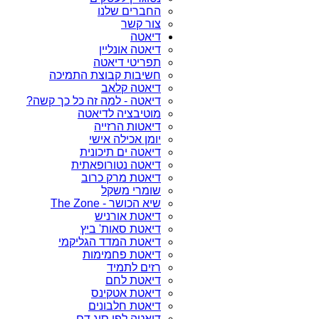
החברים שלנו
צור קשר
דיאטה
דיאטה אונליין
תפריטי דיאטה
חשיבות קבוצת התמיכה
דיאטה קלאב
דיאטה - למה זה כל כך קשה?
מוטיבציה לדיאטה
דיאטות הרזייה
יומן אכילה אישי
דיאטה ים תיכונית
דיאטה נטורופאתית
דיאטת מרק כרוב
שומרי משקל
שיא הכושר - The Zone
דיאטת אורניש
דיאטת סאות' ביץ
דיאטת המדד הגליקמי
דיאטת פחמימות
רזים לתמיד
דיאטת לחם
דיאטת אטקינס
דיאטת חלבונים
דיאטה לפי סוג דם