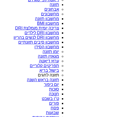
תזונה
אבחונים
מחשבונים
מחשבון תזונה
מחשבון BMI
צריכה יומית מומלצת DRI
מחשבון DRI לילדים
מחשבון DRI לנשים בהריון
מחשבון סיבים תזונתיים
מחשבון הסידן
יומן תזונה
מגאזין תזונה
ערוץ דיאטה
תפריטים קלוריים
בישול בריא
תזונה לחגים
תזונה בראש השנה
יום כיפור
סוכות
חנוכה
ט"ו בשבט
פורים
פסח
שבועות