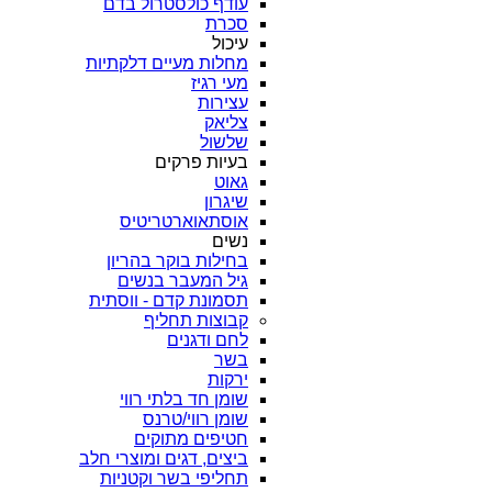
עודף כולסטרול בדם
סכרת
עיכול
מחלות מעיים דלקתיות
מעי רגיז
עצירות
צליאק
שלשול
בעיות פרקים
גאוט
שיגרון
אוסתאוארטריטיס
נשים
בחילות בוקר בהריון
גיל המעבר בנשים
תסמונת קדם - ווסתית
קבוצות תחליף
לחם ודגנים
בשר
ירקות
שומן חד בלתי רווי
שומן רווי/טרנס
חטיפים מתוקים
ביצים, דגים ומוצרי חלב
תחליפי בשר וקטניות