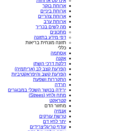
אינדקס ארוחות
ארוחת בוקר
ארוחת ביניים
ארוחת צהריים
ארוחת ערב
מה לשים בכריך
מתכונים
דפי מידע בתזונה
תזונה מונחית בריאות
כללי
אסתמה
אקנה
דלקת דרכי השתן
הפרעת קצב לב (אריתמיה)
הפרעת קשב והיפראקטיביות
התקררות ושפעת
חרדה
ירידה בכושר השכלי במבוגרים
מתח ולחץ (Strees)
קטראקט
מחזור הדם
אנמיה
טרשת עורקים
יתר לחץ דם
עודף טריגליצרידים