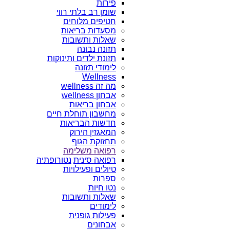
פירות
שומן רב בלתי רווי
חטיפים מלוחים
מסעדות בריאות
שאלות ותשובות
תזונה נבונה
תזונת ילדים ותינוקות
לימודי תזונה
Wellness
מה זה wellness
אבחון wellness
אבחון בריאות
מחשבון תוחלת חיים
חדשות הבריאות
המאגזין הירוק
תחזוקת הגוף
רפואה משלימה
רפואה סינית
נטורופתיה
טיולים ופעילויות
ספרות
נטו חיות
שאלות ותשובות
לימודים
פעילות גופנית
אבחונים