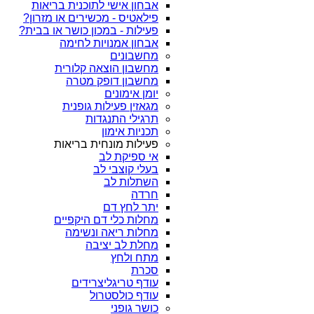
אבחון אישי לתוכנית בריאות
פילאטיס - מכשירים או מזרון?
פעילות - במכון כושר או בבית?
אבחון אמנויות לחימה
מחשבונים
מחשבון הוצאה קלורית
מחשבון דופק מטרה
יומן אימונים
מגאזין פעילות גופנית
תרגילי התנגדות
תכניות אימון
פעילות מונחית בריאות
אי ספיקת לב
בעלי קוצבי לב
השתלות לב
חרדה
יתר לחץ דם
מחלות כלי דם היקפיים
מחלות ריאה ונשימה
מחלת לב יציבה
מתח ולחץ
סכרת
עודף טריגליצרידים
עודף כולסטרול
כושר גופני