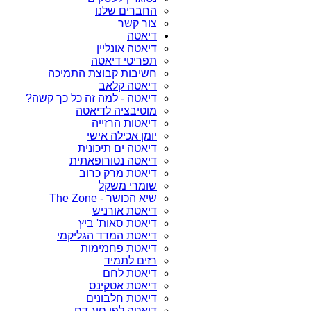
החברים שלנו
צור קשר
דיאטה
דיאטה אונליין
תפריטי דיאטה
חשיבות קבוצת התמיכה
דיאטה קלאב
דיאטה - למה זה כל כך קשה?
מוטיבציה לדיאטה
דיאטות הרזייה
יומן אכילה אישי
דיאטה ים תיכונית
דיאטה נטורופאתית
דיאטת מרק כרוב
שומרי משקל
שיא הכושר - The Zone
דיאטת אורניש
דיאטת סאות' ביץ
דיאטת המדד הגליקמי
דיאטת פחמימות
רזים לתמיד
דיאטת לחם
דיאטת אטקינס
דיאטת חלבונים
דיאטה לפי סוג דם