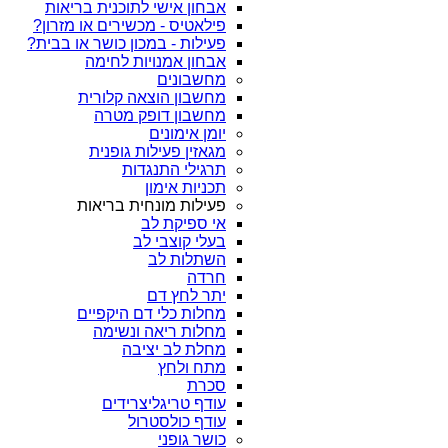
אבחון אישי לתוכנית בריאות
פילאטיס - מכשירים או מזרון?
פעילות - במכון כושר או בבית?
אבחון אמנויות לחימה
מחשבונים
מחשבון הוצאה קלורית
מחשבון דופק מטרה
יומן אימונים
מגאזין פעילות גופנית
תרגילי התנגדות
תכניות אימון
פעילות מונחית בריאות
אי ספיקת לב
בעלי קוצבי לב
השתלות לב
חרדה
יתר לחץ דם
מחלות כלי דם היקפיים
מחלות ריאה ונשימה
מחלת לב יציבה
מתח ולחץ
סכרת
עודף טריגליצרידים
עודף כולסטרול
כושר גופני