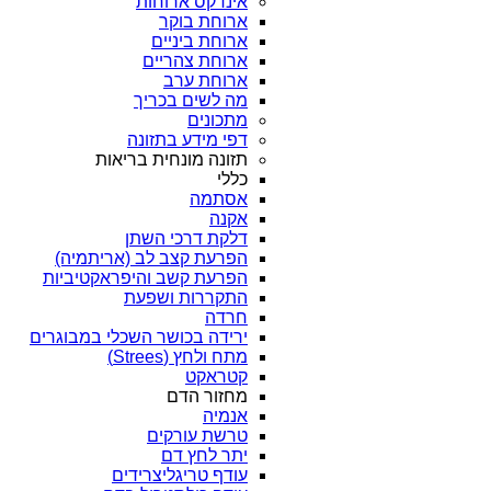
אינדקס ארוחות
ארוחת בוקר
ארוחת ביניים
ארוחת צהריים
ארוחת ערב
מה לשים בכריך
מתכונים
דפי מידע בתזונה
תזונה מונחית בריאות
כללי
אסתמה
אקנה
דלקת דרכי השתן
הפרעת קצב לב (אריתמיה)
הפרעת קשב והיפראקטיביות
התקררות ושפעת
חרדה
ירידה בכושר השכלי במבוגרים
מתח ולחץ (Strees)
קטראקט
מחזור הדם
אנמיה
טרשת עורקים
יתר לחץ דם
עודף טריגליצרידים