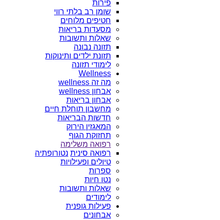
פירות
שומן רב בלתי רווי
חטיפים מלוחים
מסעדות בריאות
שאלות ותשובות
תזונה נבונה
תזונת ילדים ותינוקות
לימודי תזונה
Wellness
מה זה wellness
אבחון wellness
אבחון בריאות
מחשבון תוחלת חיים
חדשות הבריאות
המאגזין הירוק
תחזוקת הגוף
רפואה משלימה
רפואה סינית
נטורופתיה
טיולים ופעילויות
ספרות
נטו חיות
שאלות ותשובות
לימודים
פעילות גופנית
אבחונים