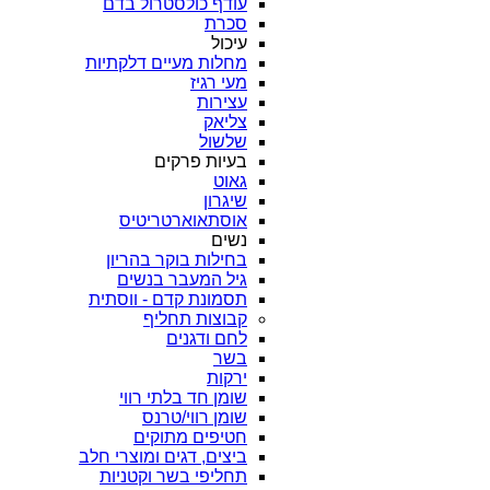
עודף כולסטרול בדם
סכרת
עיכול
מחלות מעיים דלקתיות
מעי רגיז
עצירות
צליאק
שלשול
בעיות פרקים
גאוט
שיגרון
אוסתאוארטריטיס
נשים
בחילות בוקר בהריון
גיל המעבר בנשים
תסמונת קדם - ווסתית
קבוצות תחליף
לחם ודגנים
בשר
ירקות
שומן חד בלתי רווי
שומן רווי/טרנס
חטיפים מתוקים
ביצים, דגים ומוצרי חלב
תחליפי בשר וקטניות