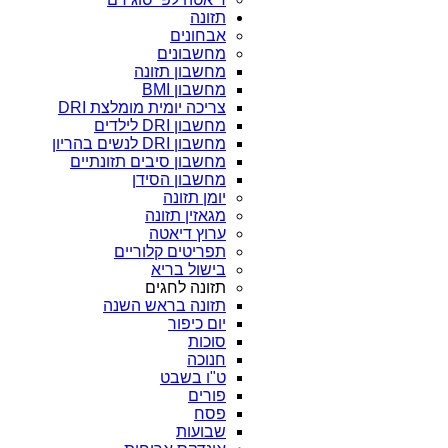
תזונה
אבחונים
מחשבונים
מחשבון תזונה
מחשבון BMI
צריכה יומית מומלצת DRI
מחשבון DRI לילדים
מחשבון DRI לנשים בהריון
מחשבון סיבים תזונתיים
מחשבון הסידן
יומן תזונה
מגאזין תזונה
ערוץ דיאטה
תפריטים קלוריים
בישול בריא
תזונה לחגים
תזונה בראש השנה
יום כיפור
סוכות
חנוכה
ט"ו בשבט
פורים
פסח
שבועות