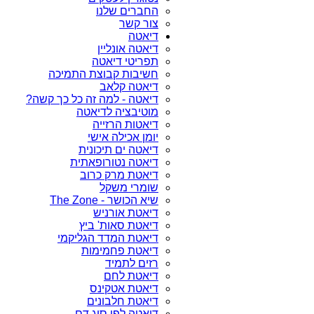
החברים שלנו
צור קשר
דיאטה
דיאטה אונליין
תפריטי דיאטה
חשיבות קבוצת התמיכה
דיאטה קלאב
דיאטה - למה זה כל כך קשה?
מוטיבציה לדיאטה
דיאטות הרזייה
יומן אכילה אישי
דיאטה ים תיכונית
דיאטה נטורופאתית
דיאטת מרק כרוב
שומרי משקל
שיא הכושר - The Zone
דיאטת אורניש
דיאטת סאות' ביץ
דיאטת המדד הגליקמי
דיאטת פחמימות
רזים לתמיד
דיאטת לחם
דיאטת אטקינס
דיאטת חלבונים
דיאטה לפי סוג דם