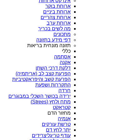
אינדקס ארוחות
ארוחת בוקר
ארוחת ביניים
ארוחת צהריים
ארוחת ערב
מה לשים בכריך
מתכונים
דפי מידע בתזונה
תזונה מונחית בריאות
כללי
אסתמה
אקנה
דלקת דרכי השתן
הפרעת קצב לב (אריתמיה)
הפרעת קשב והיפראקטיביות
התקררות ושפעת
חרדה
ירידה בכושר השכלי במבוגרים
מתח ולחץ (Strees)
קטראקט
מחזור הדם
אנמיה
טרשת עורקים
יתר לחץ דם
עודף טריגליצרידים