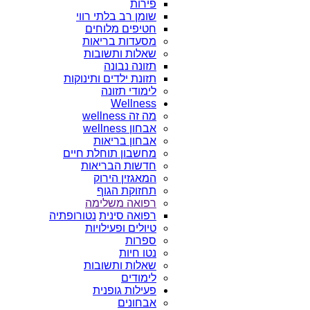
פירות
שומן רב בלתי רווי
חטיפים מלוחים
מסעדות בריאות
שאלות ותשובות
תזונה נבונה
תזונת ילדים ותינוקות
לימודי תזונה
Wellness
מה זה wellness
אבחון wellness
אבחון בריאות
מחשבון תוחלת חיים
חדשות הבריאות
המאגזין הירוק
תחזוקת הגוף
רפואה משלימה
רפואה סינית
נטורופתיה
טיולים ופעילויות
ספרות
נטו חיות
שאלות ותשובות
לימודים
פעילות גופנית
אבחונים