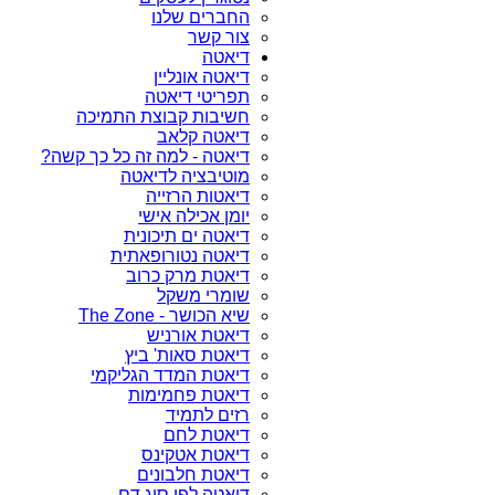
החברים שלנו
צור קשר
דיאטה
דיאטה אונליין
תפריטי דיאטה
חשיבות קבוצת התמיכה
דיאטה קלאב
דיאטה - למה זה כל כך קשה?
מוטיבציה לדיאטה
דיאטות הרזייה
יומן אכילה אישי
דיאטה ים תיכונית
דיאטה נטורופאתית
דיאטת מרק כרוב
שומרי משקל
שיא הכושר - The Zone
דיאטת אורניש
דיאטת סאות' ביץ
דיאטת המדד הגליקמי
דיאטת פחמימות
רזים לתמיד
דיאטת לחם
דיאטת אטקינס
דיאטת חלבונים
דיאטה לפי סוג דם