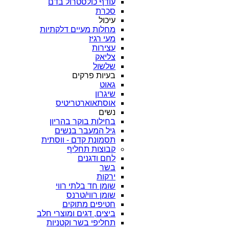
עודף כולסטרול בדם
סכרת
עיכול
מחלות מעיים דלקתיות
מעי רגיז
עצירות
צליאק
שלשול
בעיות פרקים
גאוט
שיגרון
אוסתאוארטריטיס
נשים
בחילות בוקר בהריון
גיל המעבר בנשים
תסמונת קדם - ווסתית
קבוצות תחליף
לחם ודגנים
בשר
ירקות
שומן חד בלתי רווי
שומן רווי/טרנס
חטיפים מתוקים
ביצים, דגים ומוצרי חלב
תחליפי בשר וקטניות