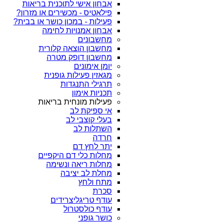
אבחון אישי לתוכנית בריאות
פילאטיס - מכשירים או מזרון?
פעילות - במכון כושר או בבית?
אבחון אמנויות לחימה
מחשבונים
מחשבון הוצאה קלורית
מחשבון דופק מטרה
יומן אימונים
מגאזין פעילות גופנית
תרגילי התנגדות
תכניות אימון
פעילות מונחית בריאות
אי ספיקת לב
בעלי קוצבי לב
השתלות לב
חרדה
יתר לחץ דם
מחלות כלי דם היקפיים
מחלות ריאה ונשימה
מחלת לב יציבה
מתח ולחץ
סכרת
עודף טריגליצרידים
עודף כולסטרול
כושר גופני