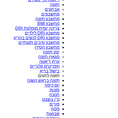
תזונה
אבחונים
מחשבונים
מחשבון תזונה
מחשבון BMI
צריכה יומית מומלצת DRI
מחשבון DRI לילדים
מחשבון DRI לנשים בהריון
מחשבון סיבים תזונתיים
מחשבון הסידן
יומן תזונה
מגאזין תזונה
ערוץ דיאטה
תפריטים קלוריים
בישול בריא
תזונה לחגים
תזונה בראש השנה
יום כיפור
סוכות
חנוכה
ט"ו בשבט
פורים
פסח
שבועות