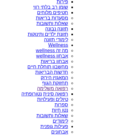
פירות
שומן רב בלתי רווי
חטיפים מלוחים
מסעדות בריאות
שאלות ותשובות
תזונה נבונה
תזונת ילדים ותינוקות
לימודי תזונה
Wellness
מה זה wellness
אבחון wellness
אבחון בריאות
מחשבון תוחלת חיים
חדשות הבריאות
המאגזין הירוק
תחזוקת הגוף
רפואה משלימה
רפואה סינית
נטורופתיה
טיולים ופעילויות
ספרות
נטו חיות
שאלות ותשובות
לימודים
פעילות גופנית
אבחונים