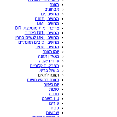
תזונה
אבחונים
מחשבונים
מחשבון תזונה
מחשבון BMI
צריכה יומית מומלצת DRI
מחשבון DRI לילדים
מחשבון DRI לנשים בהריון
מחשבון סיבים תזונתיים
מחשבון הסידן
יומן תזונה
מגאזין תזונה
ערוץ דיאטה
תפריטים קלוריים
בישול בריא
תזונה לחגים
תזונה בראש השנה
יום כיפור
סוכות
חנוכה
ט"ו בשבט
פורים
פסח
שבועות