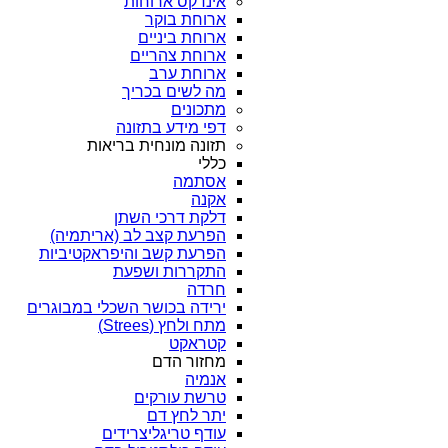
אינדקס ארוחות
ארוחת בוקר
ארוחת ביניים
ארוחת צהריים
ארוחת ערב
מה לשים בכריך
מתכונים
דפי מידע בתזונה
תזונה מונחית בריאות
כללי
אסתמה
אקנה
דלקת דרכי השתן
הפרעת קצב לב (אריתמיה)
הפרעת קשב והיפראקטיביות
התקררות ושפעת
חרדה
ירידה בכושר השכלי במבוגרים
מתח ולחץ (Strees)
קטראקט
מחזור הדם
אנמיה
טרשת עורקים
יתר לחץ דם
עודף טריגליצרידים