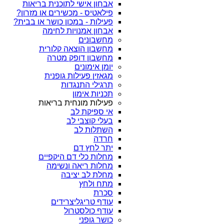
אבחון אישי לתוכנית בריאות
פילאטיס - מכשירים או מזרון?
פעילות - במכון כושר או בבית?
אבחון אמנויות לחימה
מחשבונים
מחשבון הוצאה קלורית
מחשבון דופק מטרה
יומן אימונים
מגאזין פעילות גופנית
תרגילי התנגדות
תכניות אימון
פעילות מונחית בריאות
אי ספיקת לב
בעלי קוצבי לב
השתלות לב
חרדה
יתר לחץ דם
מחלות כלי דם היקפיים
מחלות ריאה ונשימה
מחלת לב יציבה
מתח ולחץ
סכרת
עודף טריגליצרידים
עודף כולסטרול
כושר גופני