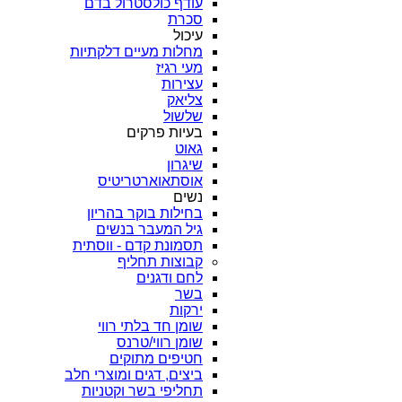
עודף כולסטרול בדם
סכרת
עיכול
מחלות מעיים דלקתיות
מעי רגיז
עצירות
צליאק
שלשול
בעיות פרקים
גאוט
שיגרון
אוסתאוארטריטיס
נשים
בחילות בוקר בהריון
גיל המעבר בנשים
תסמונת קדם - ווסתית
קבוצות תחליף
לחם ודגנים
בשר
ירקות
שומן חד בלתי רווי
שומן רווי/טרנס
חטיפים מתוקים
ביצים, דגים ומוצרי חלב
תחליפי בשר וקטניות