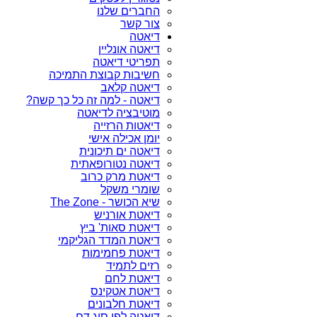
החברים שלנו
צור קשר
דיאטה
דיאטה אונליין
תפריטי דיאטה
חשיבות קבוצת התמיכה
דיאטה קלאב
דיאטה - למה זה כל כך קשה?
מוטיבציה לדיאטה
דיאטות הרזייה
יומן אכילה אישי
דיאטה ים תיכונית
דיאטה נטורופאתית
דיאטת מרק כרוב
שומרי משקל
שיא הכושר - The Zone
דיאטת אורניש
דיאטת סאות' ביץ
דיאטת המדד הגליקמי
דיאטת פחמימות
רזים לתמיד
דיאטת לחם
דיאטת אטקינס
דיאטת חלבונים
דיאטה לפי סוג דם