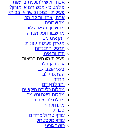
אבחון אישי לתוכנית בריאות
פילאטיס - מכשירים או מזרון?
פעילות - במכון כושר או בבית?
אבחון אמנויות לחימה
מחשבונים
מחשבון הוצאה קלורית
מחשבון דופק מטרה
יומן אימונים
מגאזין פעילות גופנית
תרגילי התנגדות
תכניות אימון
פעילות מונחית בריאות
אי ספיקת לב
בעלי קוצבי לב
השתלות לב
חרדה
יתר לחץ דם
מחלות כלי דם היקפיים
מחלות ריאה ונשימה
מחלת לב יציבה
מתח ולחץ
סכרת
עודף טריגליצרידים
עודף כולסטרול
כושר גופני