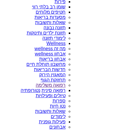
פירות
שומן רב בלתי רווי
חטיפים מלוחים
מסעדות בריאות
שאלות ותשובות
תזונה נבונה
תזונת ילדים ותינוקות
לימודי תזונה
Wellness
מה זה wellness
אבחון wellness
אבחון בריאות
מחשבון תוחלת חיים
חדשות הבריאות
המאגזין הירוק
תחזוקת הגוף
רפואה משלימה
רפואה סינית
נטורופתיה
טיולים ופעילויות
ספרות
נטו חיות
שאלות ותשובות
לימודים
פעילות גופנית
אבחונים