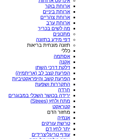
אינדקס ארוחות
ארוחת בוקר
ארוחת ביניים
ארוחת צהריים
ארוחת ערב
מה לשים בכריך
מתכונים
דפי מידע בתזונה
תזונה מונחית בריאות
כללי
אסתמה
אקנה
דלקת דרכי השתן
הפרעת קצב לב (אריתמיה)
הפרעת קשב והיפראקטיביות
התקררות ושפעת
חרדה
ירידה בכושר השכלי במבוגרים
מתח ולחץ (Strees)
קטראקט
מחזור הדם
אנמיה
טרשת עורקים
יתר לחץ דם
עודף טריגליצרידים