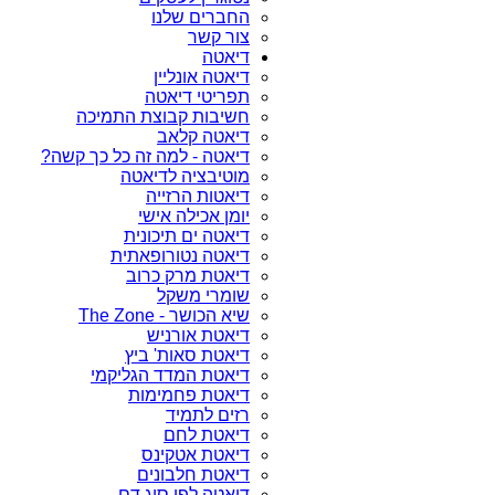
החברים שלנו
צור קשר
דיאטה
דיאטה אונליין
תפריטי דיאטה
חשיבות קבוצת התמיכה
דיאטה קלאב
דיאטה - למה זה כל כך קשה?
מוטיבציה לדיאטה
דיאטות הרזייה
יומן אכילה אישי
דיאטה ים תיכונית
דיאטה נטורופאתית
דיאטת מרק כרוב
שומרי משקל
שיא הכושר - The Zone
דיאטת אורניש
דיאטת סאות' ביץ
דיאטת המדד הגליקמי
דיאטת פחמימות
רזים לתמיד
דיאטת לחם
דיאטת אטקינס
דיאטת חלבונים
דיאטה לפי סוג דם