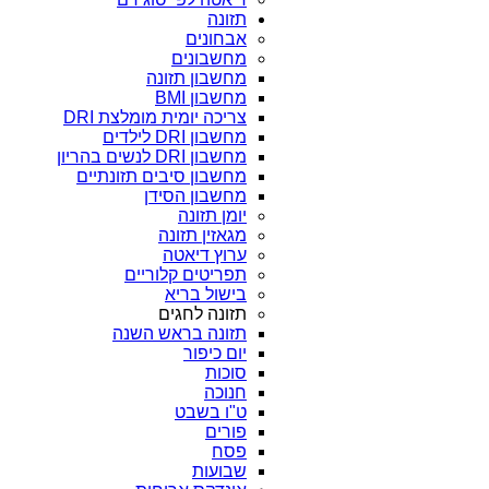
תזונה
אבחונים
מחשבונים
מחשבון תזונה
מחשבון BMI
צריכה יומית מומלצת DRI
מחשבון DRI לילדים
מחשבון DRI לנשים בהריון
מחשבון סיבים תזונתיים
מחשבון הסידן
יומן תזונה
מגאזין תזונה
ערוץ דיאטה
תפריטים קלוריים
בישול בריא
תזונה לחגים
תזונה בראש השנה
יום כיפור
סוכות
חנוכה
ט"ו בשבט
פורים
פסח
שבועות