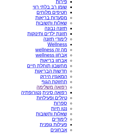
פירות
שומן רב בלתי רווי
חטיפים מלוחים
מסעדות בריאות
שאלות ותשובות
תזונה נבונה
תזונת ילדים ותינוקות
לימודי תזונה
Wellness
מה זה wellness
אבחון wellness
אבחון בריאות
מחשבון תוחלת חיים
חדשות הבריאות
המאגזין הירוק
תחזוקת הגוף
רפואה משלימה
רפואה סינית
נטורופתיה
טיולים ופעילויות
ספרות
נטו חיות
שאלות ותשובות
לימודים
פעילות גופנית
אבחונים