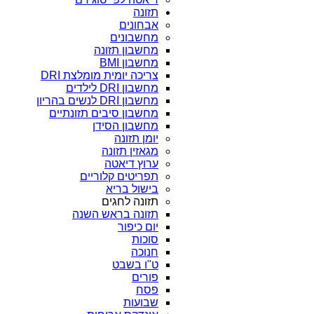
תזונה
אבחונים
מחשבונים
מחשבון תזונה
מחשבון BMI
צריכה יומית מומלצת DRI
מחשבון DRI לילדים
מחשבון DRI לנשים בהריון
מחשבון סיבים תזונתיים
מחשבון הסידן
יומן תזונה
מגאזין תזונה
ערוץ דיאטה
תפריטים קלוריים
בישול בריא
תזונה לחגים
תזונה בראש השנה
יום כיפור
סוכות
חנוכה
ט"ו בשבט
פורים
פסח
שבועות