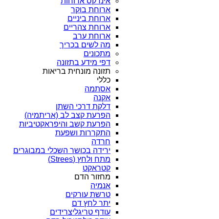
אינדקס ארוחות
ארוחת בוקר
ארוחת ביניים
ארוחת צהריים
ארוחת ערב
מה לשים בכריך
מתכונים
דפי מידע בתזונה
תזונה מונחית בריאות
כללי
אסתמה
אקנה
דלקת דרכי השתן
הפרעת קצב לב (אריתמיה)
הפרעת קשב והיפראקטיביות
התקררות ושפעת
חרדה
ירידה בכושר השכלי במבוגרים
מתח ולחץ (Strees)
קטראקט
מחזור הדם
אנמיה
טרשת עורקים
יתר לחץ דם
עודף טריגליצרידים