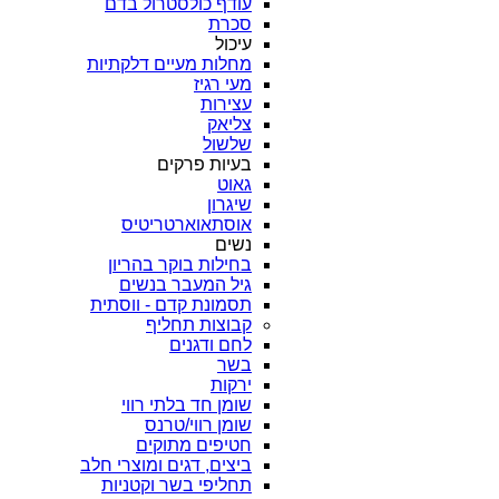
עודף כולסטרול בדם
סכרת
עיכול
מחלות מעיים דלקתיות
מעי רגיז
עצירות
צליאק
שלשול
בעיות פרקים
גאוט
שיגרון
אוסתאוארטריטיס
נשים
בחילות בוקר בהריון
גיל המעבר בנשים
תסמונת קדם - ווסתית
קבוצות תחליף
לחם ודגנים
בשר
ירקות
שומן חד בלתי רווי
שומן רווי/טרנס
חטיפים מתוקים
ביצים, דגים ומוצרי חלב
תחליפי בשר וקטניות