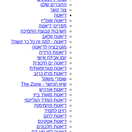
החברים שלנו
צור קשר
דיאטה
דיאטה אונליין
תפריטי דיאטה
חשיבות קבוצת התמיכה
דיאטה קלאב
דיאטה - למה זה כל כך קשה?
מוטיבציה לדיאטה
דיאטות הרזייה
יומן אכילה אישי
דיאטה ים תיכונית
דיאטה נטורופאתית
דיאטת מרק כרוב
שומרי משקל
שיא הכושר - The Zone
דיאטת אורניש
דיאטת סאות' ביץ
דיאטת המדד הגליקמי
דיאטת פחמימות
רזים לתמיד
דיאטת לחם
דיאטת אטקינס
דיאטת חלבונים
דיאטה לפי סוג דם