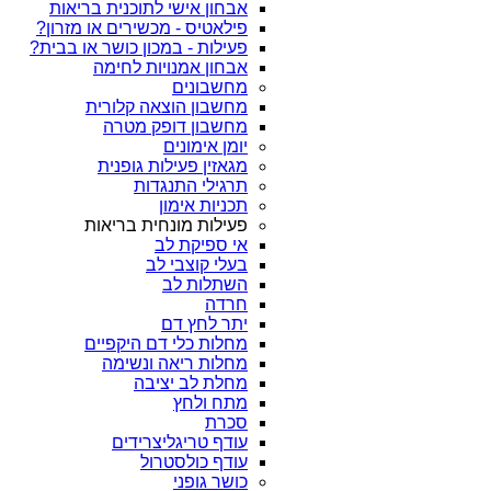
אבחון אישי לתוכנית בריאות
פילאטיס - מכשירים או מזרון?
פעילות - במכון כושר או בבית?
אבחון אמנויות לחימה
מחשבונים
מחשבון הוצאה קלורית
מחשבון דופק מטרה
יומן אימונים
מגאזין פעילות גופנית
תרגילי התנגדות
תכניות אימון
פעילות מונחית בריאות
אי ספיקת לב
בעלי קוצבי לב
השתלות לב
חרדה
יתר לחץ דם
מחלות כלי דם היקפיים
מחלות ריאה ונשימה
מחלת לב יציבה
מתח ולחץ
סכרת
עודף טריגליצרידים
עודף כולסטרול
כושר גופני