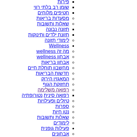
פירות
שומן רב בלתי רווי
חטיפים מלוחים
מסעדות בריאות
שאלות ותשובות
תזונה נבונה
תזונת ילדים ותינוקות
לימודי תזונה
Wellness
מה זה wellness
אבחון wellness
אבחון בריאות
מחשבון תוחלת חיים
חדשות הבריאות
המאגזין הירוק
תחזוקת הגוף
רפואה משלימה
רפואה סינית
נטורופתיה
טיולים ופעילויות
ספרות
נטו חיות
שאלות ותשובות
לימודים
פעילות גופנית
אבחונים