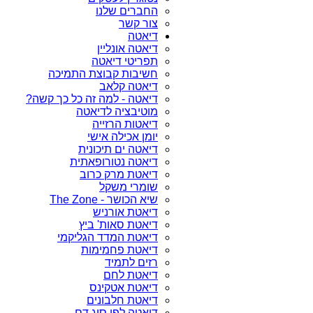
החברים שלנו
צור קשר
דיאטה
דיאטה אונליין
תפריטי דיאטה
חשיבות קבוצת התמיכה
דיאטה קלאב
דיאטה - למה זה כל כך קשה?
מוטיבציה לדיאטה
דיאטות הרזייה
יומן אכילה אישי
דיאטה ים תיכונית
דיאטה נטורופאתית
דיאטת מרק כרוב
שומרי משקל
שיא הכושר - The Zone
דיאטת אורניש
דיאטת סאות' ביץ
דיאטת המדד הגליקמי
דיאטת פחמימות
רזים לתמיד
דיאטת לחם
דיאטת אטקינס
דיאטת חלבונים
דיאטה לפי סוג דם