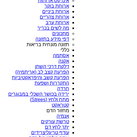
אינדקס ארוחות
ארוחת בוקר
ארוחת ביניים
ארוחת צהריים
ארוחת ערב
מה לשים בכריך
מתכונים
דפי מידע בתזונה
תזונה מונחית בריאות
כללי
אסתמה
אקנה
דלקת דרכי השתן
הפרעת קצב לב (אריתמיה)
הפרעת קשב והיפראקטיביות
התקררות ושפעת
חרדה
ירידה בכושר השכלי במבוגרים
מתח ולחץ (Strees)
קטראקט
מחזור הדם
אנמיה
טרשת עורקים
יתר לחץ דם
עודף טריגליצרידים