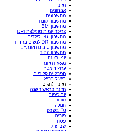
תזונה
אבחונים
מחשבונים
מחשבון תזונה
מחשבון BMI
צריכה יומית מומלצת DRI
מחשבון DRI לילדים
מחשבון DRI לנשים בהריון
מחשבון סיבים תזונתיים
מחשבון הסידן
יומן תזונה
מגאזין תזונה
ערוץ דיאטה
תפריטים קלוריים
בישול בריא
תזונה לחגים
תזונה בראש השנה
יום כיפור
סוכות
חנוכה
ט"ו בשבט
פורים
פסח
שבועות