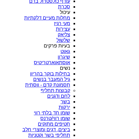
עודף כולסטרול בדם
סכרת
עיכול
מחלות מעיים דלקתיות
מעי רגיז
עצירות
צליאק
שלשול
בעיות פרקים
גאוט
שיגרון
אוסתאוארטריטיס
נשים
בחילות בוקר בהריון
גיל המעבר בנשים
תסמונת קדם - ווסתית
קבוצות תחליף
לחם ודגנים
בשר
ירקות
שומן חד בלתי רווי
שומן רווי/טרנס
חטיפים מתוקים
ביצים, דגים ומוצרי חלב
תחליפי בשר וקטניות