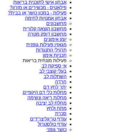
אבחון אישי לתוכנית בריאות
פילאטיס - מכשירים או מזרון?
פעילות - במכון כושר או בבית?
אבחון אמנויות לחימה
מחשבונים
מחשבון הוצאה קלורית
מחשבון דופק מטרה
יומן אימונים
מגאזין פעילות גופנית
תרגילי התנגדות
תכניות אימון
פעילות מונחית בריאות
אי ספיקת לב
בעלי קוצבי לב
השתלות לב
חרדה
יתר לחץ דם
מחלות כלי דם היקפיים
מחלות ריאה ונשימה
מחלת לב יציבה
מתח ולחץ
סכרת
עודף טריגליצרידים
עודף כולסטרול
כושר גופני