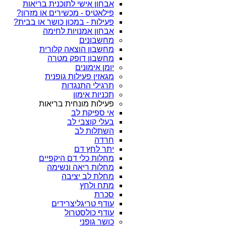
אבחון אישי לתוכנית בריאות
פילאטיס - מכשירים או מזרון?
פעילות - במכון כושר או בבית?
אבחון אמנויות לחימה
מחשבונים
מחשבון הוצאה קלורית
מחשבון דופק מטרה
יומן אימונים
מגאזין פעילות גופנית
תרגילי התנגדות
תכניות אימון
פעילות מונחית בריאות
אי ספיקת לב
בעלי קוצבי לב
השתלות לב
חרדה
יתר לחץ דם
מחלות כלי דם היקפיים
מחלות ריאה ונשימה
מחלת לב יציבה
מתח ולחץ
סכרת
עודף טריגליצרידים
עודף כולסטרול
כושר גופני