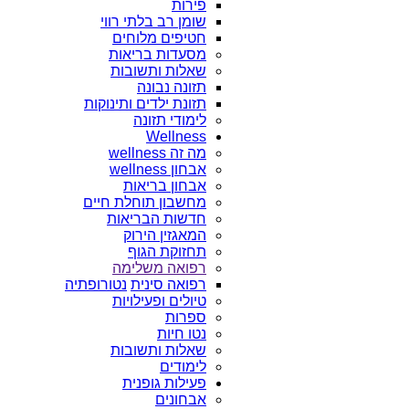
פירות
שומן רב בלתי רווי
חטיפים מלוחים
מסעדות בריאות
שאלות ותשובות
תזונה נבונה
תזונת ילדים ותינוקות
לימודי תזונה
Wellness
מה זה wellness
אבחון wellness
אבחון בריאות
מחשבון תוחלת חיים
חדשות הבריאות
המאגזין הירוק
תחזוקת הגוף
רפואה משלימה
רפואה סינית
נטורופתיה
טיולים ופעילויות
ספרות
נטו חיות
שאלות ותשובות
לימודים
פעילות גופנית
אבחונים