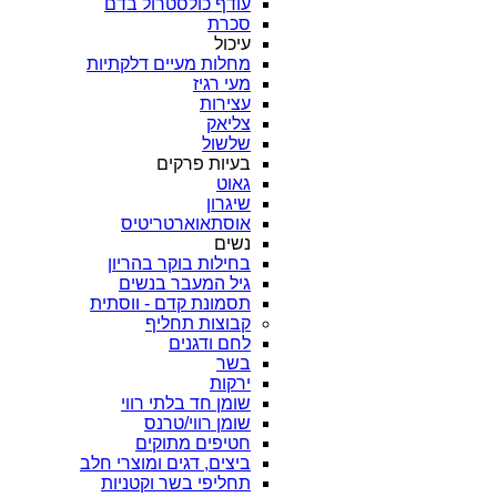
עודף כולסטרול בדם
סכרת
עיכול
מחלות מעיים דלקתיות
מעי רגיז
עצירות
צליאק
שלשול
בעיות פרקים
גאוט
שיגרון
אוסתאוארטריטיס
נשים
בחילות בוקר בהריון
גיל המעבר בנשים
תסמונת קדם - ווסתית
קבוצות תחליף
לחם ודגנים
בשר
ירקות
שומן חד בלתי רווי
שומן רווי/טרנס
חטיפים מתוקים
ביצים, דגים ומוצרי חלב
תחליפי בשר וקטניות