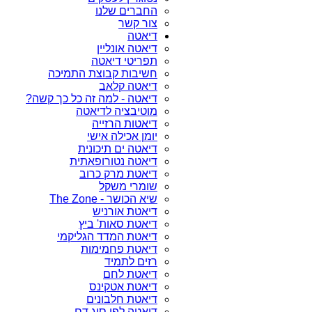
החברים שלנו
צור קשר
דיאטה
דיאטה אונליין
תפריטי דיאטה
חשיבות קבוצת התמיכה
דיאטה קלאב
דיאטה - למה זה כל כך קשה?
מוטיבציה לדיאטה
דיאטות הרזייה
יומן אכילה אישי
דיאטה ים תיכונית
דיאטה נטורופאתית
דיאטת מרק כרוב
שומרי משקל
שיא הכושר - The Zone
דיאטת אורניש
דיאטת סאות' ביץ
דיאטת המדד הגליקמי
דיאטת פחמימות
רזים לתמיד
דיאטת לחם
דיאטת אטקינס
דיאטת חלבונים
דיאטה לפי סוג דם