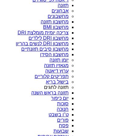
תזונה
אבחונים
מחשבונים
מחשבון תזונה
מחשבון BMI
צריכה יומית מומלצת DRI
מחשבון DRI לילדים
מחשבון DRI לנשים בהריון
מחשבון סיבים תזונתיים
מחשבון הסידן
יומן תזונה
מגאזין תזונה
ערוץ דיאטה
תפריטים קלוריים
בישול בריא
תזונה לחגים
תזונה בראש השנה
יום כיפור
סוכות
חנוכה
ט"ו בשבט
פורים
פסח
שבועות