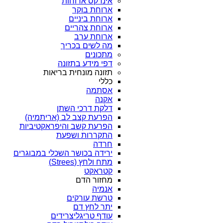
אינדקס ארוחות
ארוחת בוקר
ארוחת ביניים
ארוחת צהריים
ארוחת ערב
מה לשים בכריך
מתכונים
דפי מידע בתזונה
תזונה מונחית בריאות
כללי
אסתמה
אקנה
דלקת דרכי השתן
הפרעת קצב לב (אריתמיה)
הפרעת קשב והיפראקטיביות
התקררות ושפעת
חרדה
ירידה בכושר השכלי במבוגרים
מתח ולחץ (Strees)
קטראקט
מחזור הדם
אנמיה
טרשת עורקים
יתר לחץ דם
עודף טריגליצרידים