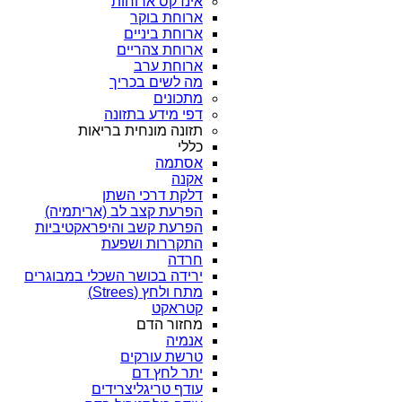
אינדקס ארוחות
ארוחת בוקר
ארוחת ביניים
ארוחת צהריים
ארוחת ערב
מה לשים בכריך
מתכונים
דפי מידע בתזונה
תזונה מונחית בריאות
כללי
אסתמה
אקנה
דלקת דרכי השתן
הפרעת קצב לב (אריתמיה)
הפרעת קשב והיפראקטיביות
התקררות ושפעת
חרדה
ירידה בכושר השכלי במבוגרים
מתח ולחץ (Strees)
קטראקט
מחזור הדם
אנמיה
טרשת עורקים
יתר לחץ דם
עודף טריגליצרידים