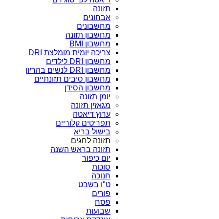
תזונה
אבחונים
מחשבונים
מחשבון תזונה
מחשבון BMI
צריכה יומית מומלצת DRI
מחשבון DRI לילדים
מחשבון DRI לנשים בהריון
מחשבון סיבים תזונתיים
מחשבון הסידן
יומן תזונה
מגאזין תזונה
ערוץ דיאטה
תפריטים קלוריים
בישול בריא
תזונה לחגים
תזונה בראש השנה
יום כיפור
סוכות
חנוכה
ט"ו בשבט
פורים
פסח
שבועות