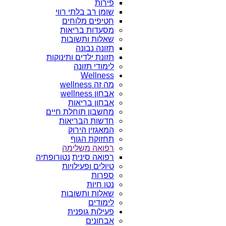
פירות
שומן רב בלתי רווי
חטיפים מלוחים
מסעדות בריאות
שאלות ותשובות
תזונה נבונה
תזונת ילדים ותינוקות
לימודי תזונה
Wellness
מה זה wellness
אבחון wellness
אבחון בריאות
מחשבון תוחלת חיים
חדשות הבריאות
המאגזין הירוק
תחזוקת הגוף
רפואה משלימה
רפואה סינית
נטורופתיה
טיולים ופעילויות
ספרות
נטו חיות
שאלות ותשובות
לימודים
פעילות גופנית
אבחונים