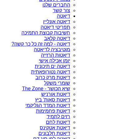
החברים שלנו
צור קשר
דיאטה
דיאטה אונליין
תפריטי דיאטה
חשיבות קבוצת התמיכה
דיאטה קלאב
דיאטה - למה זה כל כך קשה?
מוטיבציה לדיאטה
דיאטות הרזייה
יומן אכילה אישי
דיאטה ים תיכונית
דיאטה נטורופאתית
דיאטת מרק כרוב
שומרי משקל
שיא הכושר - The Zone
דיאטת אורניש
דיאטת סאות' ביץ
דיאטת המדד הגליקמי
דיאטת פחמימות
רזים לתמיד
דיאטת לחם
דיאטת אטקינס
דיאטת חלבונים
דיאטה לפי סוג דם