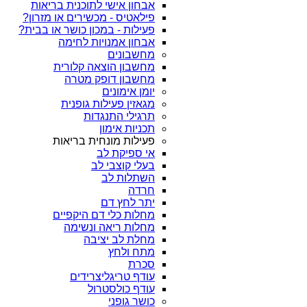
אבחון אישי לתוכנית בריאות
פילאטיס - מכשירים או מזרון?
פעילות - במכון כושר או בבית?
אבחון אמנויות לחימה
מחשבונים
מחשבון הוצאה קלורית
מחשבון דופק מטרה
יומן אימונים
מגאזין פעילות גופנית
תרגילי התנגדות
תכניות אימון
פעילות מונחית בריאות
אי ספיקת לב
בעלי קוצבי לב
השתלות לב
חרדה
יתר לחץ דם
מחלות כלי דם היקפיים
מחלות ריאה ונשימה
מחלת לב יציבה
מתח ולחץ
סכרת
עודף טריגליצרידים
עודף כולסטרול
כושר גופני