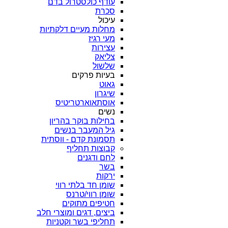
עודף כולסטרול בדם
סכרת
עיכול
מחלות מעיים דלקתיות
מעי רגיז
עצירות
צליאק
שלשול
בעיות פרקים
גאוט
שיגרון
אוסתאוארטריטיס
נשים
בחילות בוקר בהריון
גיל המעבר בנשים
תסמונת קדם - ווסתית
קבוצות תחליף
לחם ודגנים
בשר
ירקות
שומן חד בלתי רווי
שומן רווי/טרנס
חטיפים מתוקים
ביצים, דגים ומוצרי חלב
תחליפי בשר וקטניות