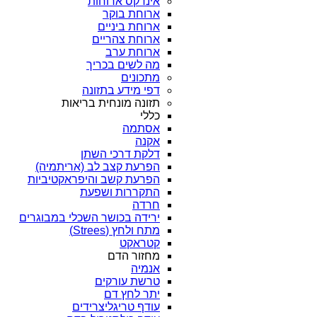
אינדקס ארוחות
ארוחת בוקר
ארוחת ביניים
ארוחת צהריים
ארוחת ערב
מה לשים בכריך
מתכונים
דפי מידע בתזונה
תזונה מונחית בריאות
כללי
אסתמה
אקנה
דלקת דרכי השתן
הפרעת קצב לב (אריתמיה)
הפרעת קשב והיפראקטיביות
התקררות ושפעת
חרדה
ירידה בכושר השכלי במבוגרים
מתח ולחץ (Strees)
קטראקט
מחזור הדם
אנמיה
טרשת עורקים
יתר לחץ דם
עודף טריגליצרידים