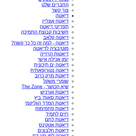
החברים שלנו
צור קשר
דיאטה
דיאטה אונליין
תפריטי דיאטה
חשיבות קבוצת התמיכה
דיאטה קלאב
דיאטה - למה זה כל כך קשה?
מוטיבציה לדיאטה
דיאטות הרזייה
יומן אכילה אישי
דיאטה ים תיכונית
דיאטה נטורופאתית
דיאטת מרק כרוב
שומרי משקל
שיא הכושר - The Zone
דיאטת אורניש
דיאטת סאות' ביץ
דיאטת המדד הגליקמי
דיאטת פחמימות
רזים לתמיד
דיאטת לחם
דיאטת אטקינס
דיאטת חלבונים
דיאטה לפי סוג דם