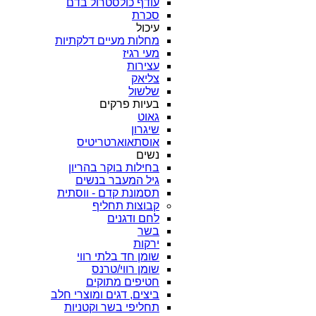
עודף כולסטרול בדם
סכרת
עיכול
מחלות מעיים דלקתיות
מעי רגיז
עצירות
צליאק
שלשול
בעיות פרקים
גאוט
שיגרון
אוסתאוארטריטיס
נשים
בחילות בוקר בהריון
גיל המעבר בנשים
תסמונת קדם - ווסתית
קבוצות תחליף
לחם ודגנים
בשר
ירקות
שומן חד בלתי רווי
שומן רווי/טרנס
חטיפים מתוקים
ביצים, דגים ומוצרי חלב
תחליפי בשר וקטניות