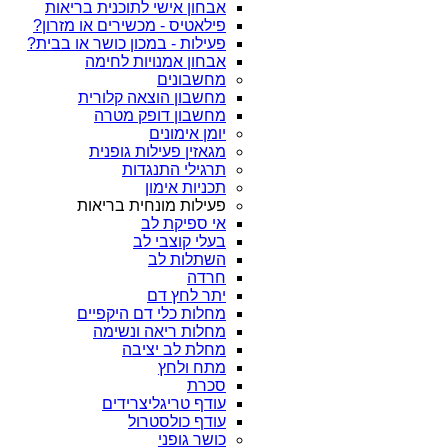
אבחון אישי לתוכנית בריאות
פילאטיס - מכשירים או מזרון?
פעילות - במכון כושר או בבית?
אבחון אמנויות לחימה
מחשבונים
מחשבון הוצאה קלורית
מחשבון דופק מטרה
יומן אימונים
מגאזין פעילות גופנית
תרגילי התנגדות
תכניות אימון
פעילות מונחית בריאות
אי ספיקת לב
בעלי קוצבי לב
השתלות לב
חרדה
יתר לחץ דם
מחלות כלי דם היקפיים
מחלות ריאה ונשימה
מחלת לב יציבה
מתח ולחץ
סכרת
עודף טריגליצרידים
עודף כולסטרול
כושר גופני