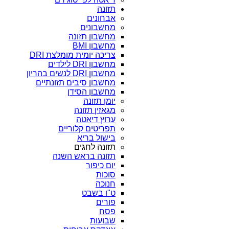
תזונה
אבחונים
מחשבונים
מחשבון תזונה
מחשבון BMI
צריכה יומית מומלצת DRI
מחשבון DRI לילדים
מחשבון DRI לנשים בהריון
מחשבון סיבים תזונתיים
מחשבון הסידן
יומן תזונה
מגאזין תזונה
ערוץ דיאטה
תפריטים קלוריים
בישול בריא
תזונה לחגים
תזונה בראש השנה
יום כיפור
סוכות
חנוכה
ט"ו בשבט
פורים
פסח
שבועות