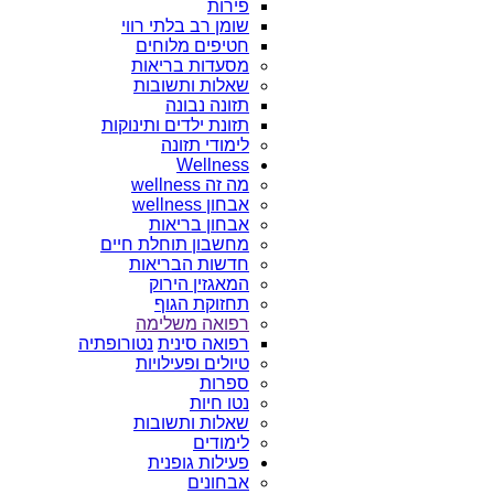
פירות
שומן רב בלתי רווי
חטיפים מלוחים
מסעדות בריאות
שאלות ותשובות
תזונה נבונה
תזונת ילדים ותינוקות
לימודי תזונה
Wellness
מה זה wellness
אבחון wellness
אבחון בריאות
מחשבון תוחלת חיים
חדשות הבריאות
המאגזין הירוק
תחזוקת הגוף
רפואה משלימה
רפואה סינית
נטורופתיה
טיולים ופעילויות
ספרות
נטו חיות
שאלות ותשובות
לימודים
פעילות גופנית
אבחונים