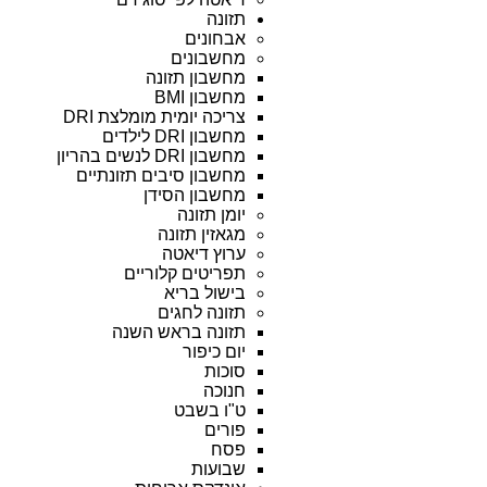
תזונה
אבחונים
מחשבונים
מחשבון תזונה
מחשבון BMI
צריכה יומית מומלצת DRI
מחשבון DRI לילדים
מחשבון DRI לנשים בהריון
מחשבון סיבים תזונתיים
מחשבון הסידן
יומן תזונה
מגאזין תזונה
ערוץ דיאטה
תפריטים קלוריים
בישול בריא
תזונה לחגים
תזונה בראש השנה
יום כיפור
סוכות
חנוכה
ט"ו בשבט
פורים
פסח
שבועות