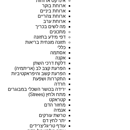
אינדקס ארוחות
ארוחת בוקר
ארוחת ביניים
ארוחת צהריים
ארוחת ערב
מה לשים בכריך
מתכונים
דפי מידע בתזונה
תזונה מונחית בריאות
כללי
אסתמה
אקנה
דלקת דרכי השתן
הפרעת קצב לב (אריתמיה)
הפרעת קשב והיפראקטיביות
התקררות ושפעת
חרדה
ירידה בכושר השכלי במבוגרים
מתח ולחץ (Strees)
קטראקט
מחזור הדם
אנמיה
טרשת עורקים
יתר לחץ דם
עודף טריגליצרידים