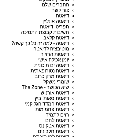
החברים שלנו
צור קשר
דיאטה
דיאטה אונליין
תפריטי דיאטה
חשיבות קבוצת התמיכה
דיאטה קלאב
דיאטה - למה זה כל כך קשה?
מוטיבציה לדיאטה
דיאטות הרזייה
יומן אכילה אישי
דיאטה ים תיכונית
דיאטה נטורופאתית
דיאטת מרק כרוב
שומרי משקל
שיא הכושר - The Zone
דיאטת אורניש
דיאטת סאות' ביץ
דיאטת המדד הגליקמי
דיאטת פחמימות
רזים לתמיד
דיאטת לחם
דיאטת אטקינס
דיאטת חלבונים
דיאטה לפי סוג דם