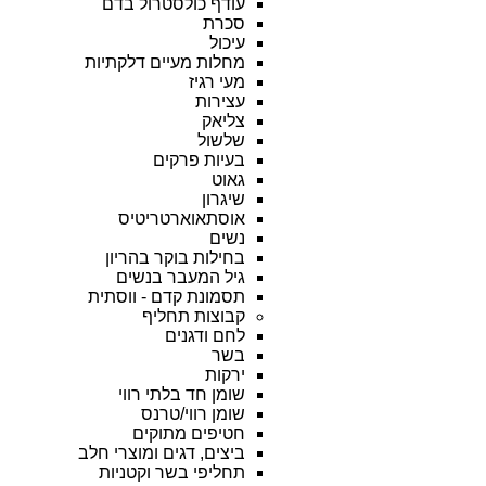
עודף כולסטרול בדם
סכרת
עיכול
מחלות מעיים דלקתיות
מעי רגיז
עצירות
צליאק
שלשול
בעיות פרקים
גאוט
שיגרון
אוסתאוארטריטיס
נשים
בחילות בוקר בהריון
גיל המעבר בנשים
תסמונת קדם - ווסתית
קבוצות תחליף
לחם ודגנים
בשר
ירקות
שומן חד בלתי רווי
שומן רווי/טרנס
חטיפים מתוקים
ביצים, דגים ומוצרי חלב
תחליפי בשר וקטניות