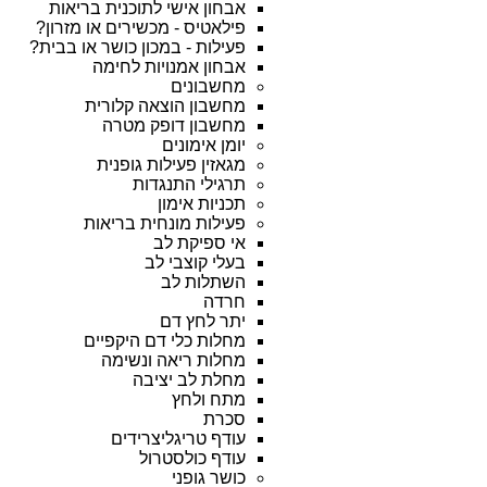
אבחון אישי לתוכנית בריאות
פילאטיס - מכשירים או מזרון?
פעילות - במכון כושר או בבית?
אבחון אמנויות לחימה
מחשבונים
מחשבון הוצאה קלורית
מחשבון דופק מטרה
יומן אימונים
מגאזין פעילות גופנית
תרגילי התנגדות
תכניות אימון
פעילות מונחית בריאות
אי ספיקת לב
בעלי קוצבי לב
השתלות לב
חרדה
יתר לחץ דם
מחלות כלי דם היקפיים
מחלות ריאה ונשימה
מחלת לב יציבה
מתח ולחץ
סכרת
עודף טריגליצרידים
עודף כולסטרול
כושר גופני