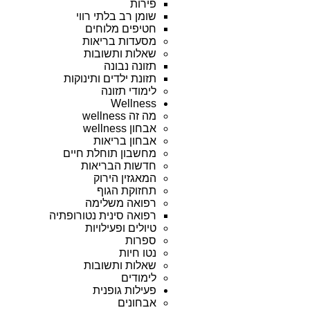
פירות
שומן רב בלתי רווי
חטיפים מלוחים
מסעדות בריאות
שאלות ותשובות
תזונה נבונה
תזונת ילדים ותינוקות
לימודי תזונה
Wellness
מה זה wellness
אבחון wellness
אבחון בריאות
מחשבון תוחלת חיים
חדשות הבריאות
המאגזין הירוק
תחזוקת הגוף
רפואה משלימה
רפואה סינית
נטורופתיה
טיולים ופעילויות
ספרות
נטו חיות
שאלות ותשובות
לימודים
פעילות גופנית
אבחונים