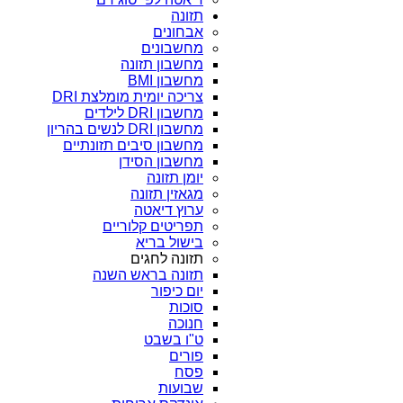
תזונה
אבחונים
מחשבונים
מחשבון תזונה
מחשבון BMI
צריכה יומית מומלצת DRI
מחשבון DRI לילדים
מחשבון DRI לנשים בהריון
מחשבון סיבים תזונתיים
מחשבון הסידן
יומן תזונה
מגאזין תזונה
ערוץ דיאטה
תפריטים קלוריים
בישול בריא
תזונה לחגים
תזונה בראש השנה
יום כיפור
סוכות
חנוכה
ט"ו בשבט
פורים
פסח
שבועות