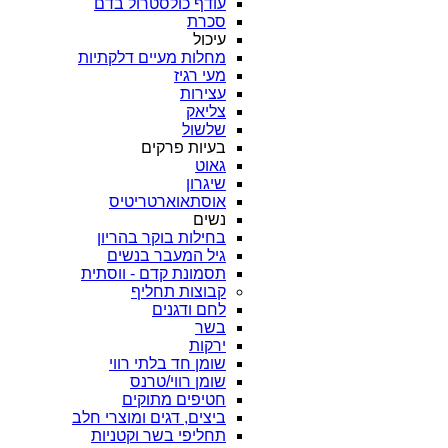
עודף כולסטרול בדם
סכרת
עיכול
מחלות מעיים דלקתיות
מעי רגיז
עצירות
צליאק
שלשול
בעיות פרקים
גאוט
שיגרון
אוסתאוארטריטיס
נשים
בחילות בוקר בהריון
גיל המעבר בנשים
תסמונת קדם - ווסתית
קבוצות תחליף
לחם ודגנים
בשר
ירקות
שומן חד בלתי רווי
שומן רווי/טרנס
חטיפים מתוקים
ביצים, דגים ומוצרי חלב
תחליפי בשר וקטניות