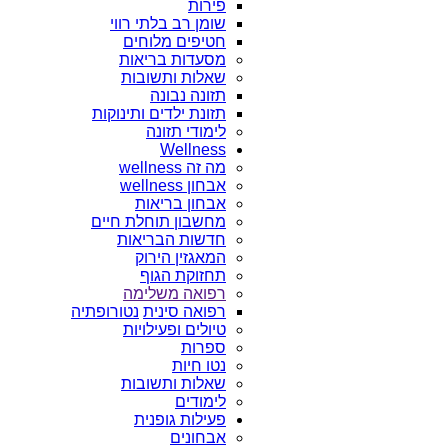
פירות
שומן רב בלתי רווי
חטיפים מלוחים
מסעדות בריאות
שאלות ותשובות
תזונה נבונה
תזונת ילדים ותינוקות
לימודי תזונה
Wellness
מה זה wellness
אבחון wellness
אבחון בריאות
מחשבון תוחלת חיים
חדשות הבריאות
המאגזין הירוק
תחזוקת הגוף
רפואה משלימה
רפואה סינית
נטורופתיה
טיולים ופעילויות
ספרות
נטו חיות
שאלות ותשובות
לימודים
פעילות גופנית
אבחונים