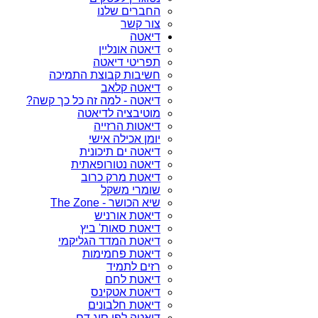
החברים שלנו
צור קשר
דיאטה
דיאטה אונליין
תפריטי דיאטה
חשיבות קבוצת התמיכה
דיאטה קלאב
דיאטה - למה זה כל כך קשה?
מוטיבציה לדיאטה
דיאטות הרזייה
יומן אכילה אישי
דיאטה ים תיכונית
דיאטה נטורופאתית
דיאטת מרק כרוב
שומרי משקל
שיא הכושר - The Zone
דיאטת אורניש
דיאטת סאות' ביץ
דיאטת המדד הגליקמי
דיאטת פחמימות
רזים לתמיד
דיאטת לחם
דיאטת אטקינס
דיאטת חלבונים
דיאטה לפי סוג דם