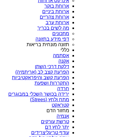
אינדקס ארוחות
ארוחת בוקר
ארוחת ביניים
ארוחת צהריים
ארוחת ערב
מה לשים בכריך
מתכונים
דפי מידע בתזונה
תזונה מונחית בריאות
כללי
אסתמה
אקנה
דלקת דרכי השתן
הפרעת קצב לב (אריתמיה)
הפרעת קשב והיפראקטיביות
התקררות ושפעת
חרדה
ירידה בכושר השכלי במבוגרים
מתח ולחץ (Strees)
קטראקט
מחזור הדם
אנמיה
טרשת עורקים
יתר לחץ דם
עודף טריגליצרידים