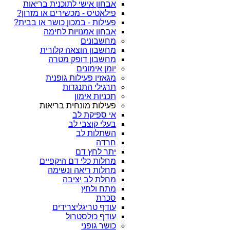
אבחון אישי לתוכנית בריאות
פילאטיס - מכשירים או מזרון?
פעילות - במכון כושר או בבית?
אבחון אמנויות לחימה
מחשבונים
מחשבון הוצאה קלורית
מחשבון דופק מטרה
יומן אימונים
מגאזין פעילות גופנית
תרגילי התנגדות
תכניות אימון
פעילות מונחית בריאות
אי ספיקת לב
בעלי קוצבי לב
השתלות לב
חרדה
יתר לחץ דם
מחלות כלי דם היקפיים
מחלות ריאה ונשימה
מחלת לב יציבה
מתח ולחץ
סכרת
עודף טריגליצרידים
עודף כולסטרול
כושר גופני