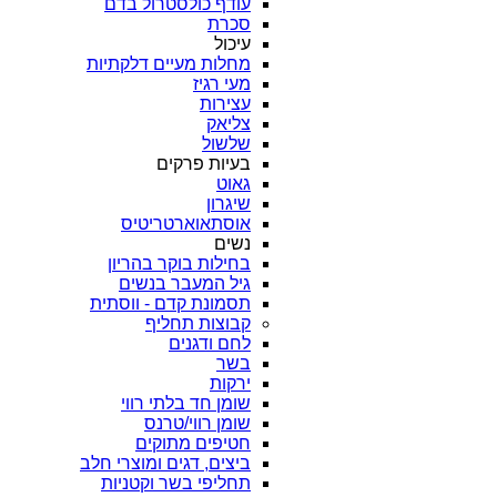
עודף כולסטרול בדם
סכרת
עיכול
מחלות מעיים דלקתיות
מעי רגיז
עצירות
צליאק
שלשול
בעיות פרקים
גאוט
שיגרון
אוסתאוארטריטיס
נשים
בחילות בוקר בהריון
גיל המעבר בנשים
תסמונת קדם - ווסתית
קבוצות תחליף
לחם ודגנים
בשר
ירקות
שומן חד בלתי רווי
שומן רווי/טרנס
חטיפים מתוקים
ביצים, דגים ומוצרי חלב
תחליפי בשר וקטניות