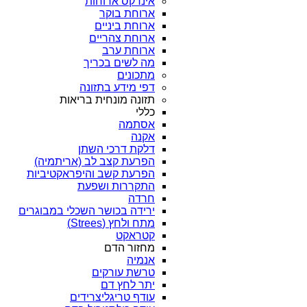
אינדקס ארוחות
ארוחת בוקר
ארוחת ביניים
ארוחת צהריים
ארוחת ערב
מה לשים בכריך
מתכונים
דפי מידע בתזונה
תזונה מונחית בריאות
כללי
אסתמה
אקנה
דלקת דרכי השתן
הפרעת קצב לב (אריתמיה)
הפרעת קשב והיפראקטיביות
התקררות ושפעת
חרדה
ירידה בכושר השכלי במבוגרים
מתח ולחץ (Strees)
קטראקט
מחזור הדם
אנמיה
טרשת עורקים
יתר לחץ דם
עודף טריגליצרידים