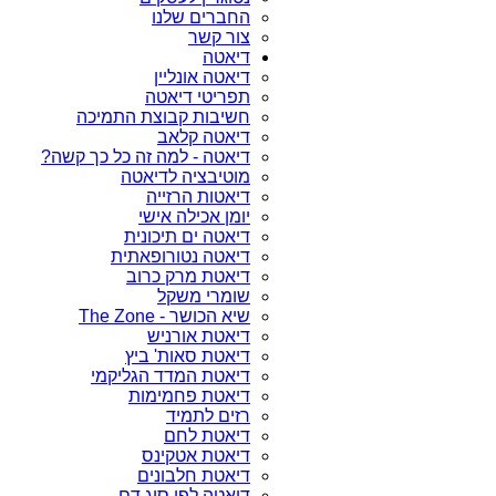
החברים שלנו
צור קשר
דיאטה
דיאטה אונליין
תפריטי דיאטה
חשיבות קבוצת התמיכה
דיאטה קלאב
דיאטה - למה זה כל כך קשה?
מוטיבציה לדיאטה
דיאטות הרזייה
יומן אכילה אישי
דיאטה ים תיכונית
דיאטה נטורופאתית
דיאטת מרק כרוב
שומרי משקל
שיא הכושר - The Zone
דיאטת אורניש
דיאטת סאות' ביץ
דיאטת המדד הגליקמי
דיאטת פחמימות
רזים לתמיד
דיאטת לחם
דיאטת אטקינס
דיאטת חלבונים
דיאטה לפי סוג דם