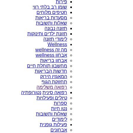
פירות
שומן רב בלתי רווי
חטיפים מלוחים
מסעדות בריאות
שאלות ותשובות
תזונה נבונה
תזונת ילדים ותינוקות
לימודי תזונה
Wellness
מה זה wellness
אבחון wellness
אבחון בריאות
מחשבון תוחלת חיים
חדשות הבריאות
המאגזין הירוק
תחזוקת הגוף
רפואה משלימה
רפואה סינית
נטורופתיה
טיולים ופעילויות
ספרות
נטו חיות
שאלות ותשובות
לימודים
פעילות גופנית
אבחונים