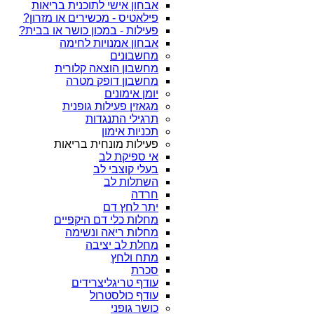
אבחון אישי לתוכנית בריאות
פילאטיס - מכשירים או מזרון?
פעילות - במכון כושר או בבית?
אבחון אמנויות לחימה
מחשבונים
מחשבון הוצאה קלורית
מחשבון דופק מטרה
יומן אימונים
מגאזין פעילות גופנית
תרגילי התנגדות
תכניות אימון
פעילות מונחית בריאות
אי ספיקת לב
בעלי קוצבי לב
השתלות לב
חרדה
יתר לחץ דם
מחלות כלי דם היקפיים
מחלות ריאה ונשימה
מחלת לב יציבה
מתח ולחץ
סכרת
עודף טריגליצרידים
עודף כולסטרול
כושר גופני