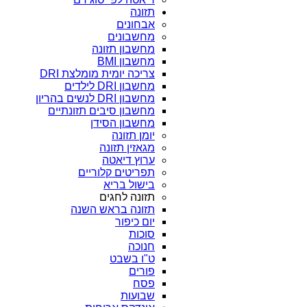
תזונה
אבחונים
מחשבונים
מחשבון תזונה
מחשבון BMI
צריכה יומית מומלצת DRI
מחשבון DRI לילדים
מחשבון DRI לנשים בהריון
מחשבון סיבים תזונתיים
מחשבון הסידן
יומן תזונה
מגאזין תזונה
ערוץ דיאטה
תפריטים קלוריים
בישול בריא
תזונה לחגים
תזונה בראש השנה
יום כיפור
סוכות
חנוכה
ט"ו בשבט
פורים
פסח
שבועות