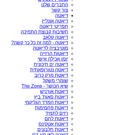
החברים שלנו
צור קשר
דיאטה
דיאטה אונליין
תפריטי דיאטה
חשיבות קבוצת התמיכה
דיאטה קלאב
דיאטה - למה זה כל כך קשה?
מוטיבציה לדיאטה
דיאטות הרזייה
יומן אכילה אישי
דיאטה ים תיכונית
דיאטה נטורופאתית
דיאטת מרק כרוב
שומרי משקל
שיא הכושר - The Zone
דיאטת אורניש
דיאטת סאות' ביץ
דיאטת המדד הגליקמי
דיאטת פחמימות
רזים לתמיד
דיאטת לחם
דיאטת אטקינס
דיאטת חלבונים
דיאטה לפי סוג דם