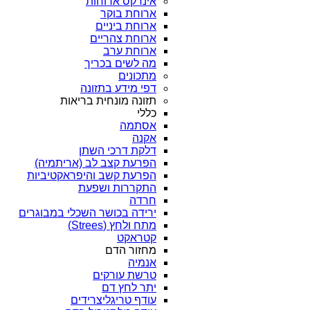
אינדקס ארוחות
ארוחת בוקר
ארוחת ביניים
ארוחת צהריים
ארוחת ערב
מה לשים בכריך
מתכונים
דפי מידע בתזונה
תזונה מונחית בריאות
כללי
אסתמה
אקנה
דלקת דרכי השתן
הפרעת קצב לב (אריתמיה)
הפרעת קשב והיפראקטיביות
התקררות ושפעת
חרדה
ירידה בכושר השכלי במבוגרים
מתח ולחץ (Strees)
קטראקט
מחזור הדם
אנמיה
טרשת עורקים
יתר לחץ דם
עודף טריגליצרידים