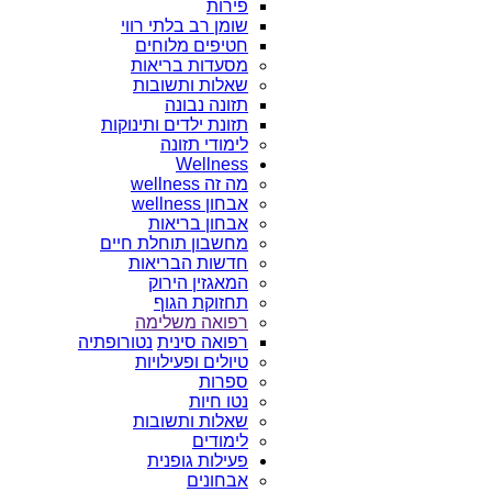
פירות
שומן רב בלתי רווי
חטיפים מלוחים
מסעדות בריאות
שאלות ותשובות
תזונה נבונה
תזונת ילדים ותינוקות
לימודי תזונה
Wellness
מה זה wellness
אבחון wellness
אבחון בריאות
מחשבון תוחלת חיים
חדשות הבריאות
המאגזין הירוק
תחזוקת הגוף
רפואה משלימה
רפואה סינית
נטורופתיה
טיולים ופעילויות
ספרות
נטו חיות
שאלות ותשובות
לימודים
פעילות גופנית
אבחונים