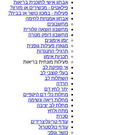
אבחון אישי לתוכנית בריאות
פילאטיס - מכשירים או מזרון?
פעילות - במכון כושר או בבית?
אבחון אמנויות לחימה
מחשבונים
מחשבון הוצאה קלורית
מחשבון דופק מטרה
יומן אימונים
מגאזין פעילות גופנית
תרגילי התנגדות
תכניות אימון
פעילות מונחית בריאות
אי ספיקת לב
בעלי קוצבי לב
השתלות לב
חרדה
יתר לחץ דם
מחלות כלי דם היקפיים
מחלות ריאה ונשימה
מחלת לב יציבה
מתח ולחץ
סכרת
עודף טריגליצרידים
עודף כולסטרול
כושר גופני