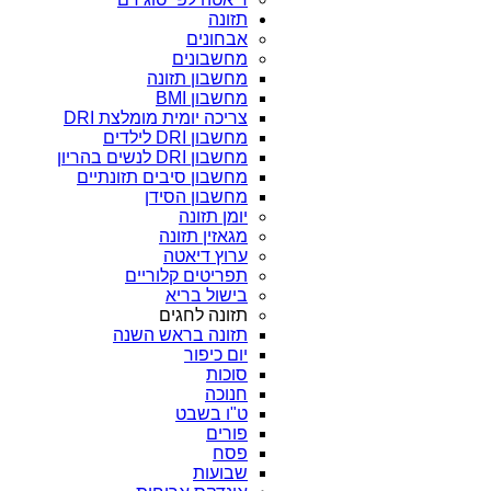
תזונה
אבחונים
מחשבונים
מחשבון תזונה
מחשבון BMI
צריכה יומית מומלצת DRI
מחשבון DRI לילדים
מחשבון DRI לנשים בהריון
מחשבון סיבים תזונתיים
מחשבון הסידן
יומן תזונה
מגאזין תזונה
ערוץ דיאטה
תפריטים קלוריים
בישול בריא
תזונה לחגים
תזונה בראש השנה
יום כיפור
סוכות
חנוכה
ט"ו בשבט
פורים
פסח
שבועות