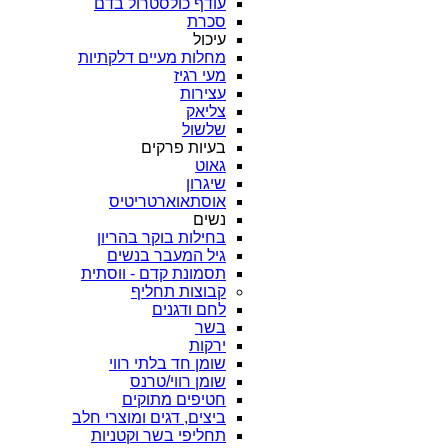
עודף כולסטרול בדם
סכרת
עיכול
מחלות מעיים דלקתיות
מעי רגיז
עצירות
צליאק
שלשול
בעיות פרקים
גאוט
שיגרון
אוסתאוארטריטיס
נשים
בחילות בוקר בהריון
גיל המעבר בנשים
תסמונת קדם - ווסתית
קבוצות תחליף
לחם ודגנים
בשר
ירקות
שומן חד בלתי רווי
שומן רווי/טרנס
חטיפים מתוקים
ביצים, דגים ומוצרי חלב
תחליפי בשר וקטניות